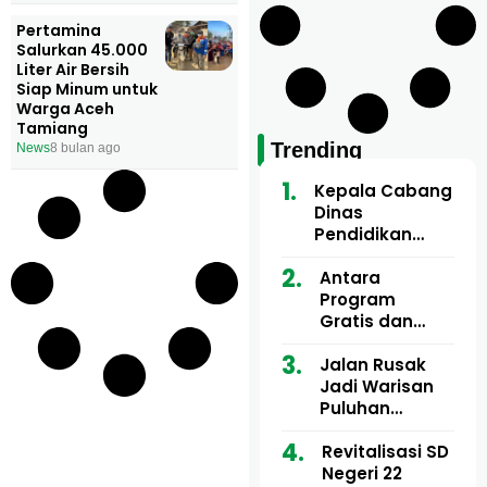
Pertamina
Salurkan 45.000
Liter Air Bersih
Siap Minum untuk
Warga Aceh
Tamiang
Trending
News
8 bulan ago
Kepala Cabang
Dinas
Pendidikan
Wilayah Aceh
Utara Buka
Antara
Pelatihan Deep
Program
Learning serta
Gratis dan
Kecerdasan
Dugaan Pungli
Artifisial bagi
Motor Imum
Jalan Rusak
Guru
Gampong, Uji
Jadi Warisan
Matematika
Nyali APH
Puluhan
Bongkar Siapa
Tahun, Mualem
Bermain di
dan Tgk
Revitalisasi SD
Balik Rp250
Muharuddin
Negeri 22