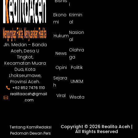
Bisnis
i
Ekono
Krimin
mi
al
Nasion
Hukum
al
Jln. Medan – Banda
Olahra
Aceh, Desa U
News
ga
Tingkot,
Kecamatan Muara
Opini
Politik
Dua, Kota
Lhokseumawe,
Sejara
UMKM
Provinsi Aceh.
h
+62 852 7476 1110
realitaaceh@gmail
Viral
Wisata
.com
Copyright © 2026 Realita Aceh |
Tentang Kami
Redaksi
All Rights Reserved
Pedoman Dewan Pers