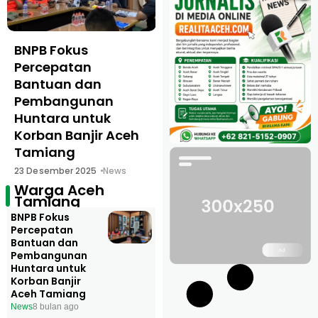
BNPB Fokus
Pertamina Salurkan
Percepatan
45.000 Liter Air
Bantuan dan
Bersih Siap Minum
Pembangunan
untuk Warga Aceh
Huntara untuk
Tamiang
Korban Banjir Aceh
9 Desember 2025
News
Tamiang
23 Desember 2025
News
Warga Aceh
Tamiang
BNPB Fokus
Percepatan
Bantuan dan
Pembangunan
Huntara untuk
Korban Banjir
Aceh Tamiang
News
8 bulan ago