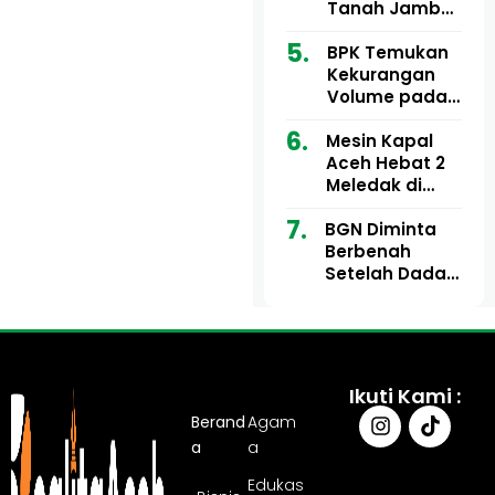
Ribu
Kini Didesak
Tanah Jambo
Bertindak
Aye Rp1,28
Miliar Tuai
BPK Temukan
Sorotan, Publik
Kekurangan
Pertanyakan
Volume pada
Kesesuaian
Proyek Dinkes
Mesin Kapal
Anggaran
Aceh Utara
Aceh Hebat 2
Tahun 2024,
Meledak di
Pengembalian
Pelabuhan
Belum
BGN Diminta
Ulee Lheue, 14
Sepenuhnya
Berbenah
Orang Derita
Tuntas
Setelah Dadan
Luka Bakar
Hindayana
Dicopot
Ikuti Kami :
Berand
Agam
a
a
Edukas