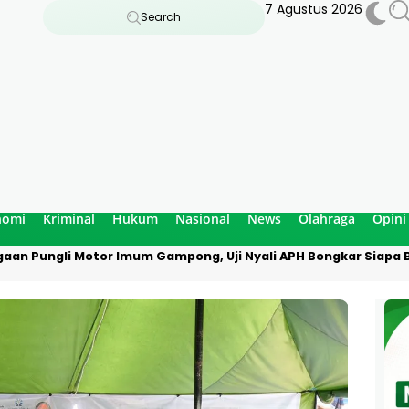
7 Agustus 2026
Search
nomi
Kriminal
Hukum
Nasional
News
Olahraga
Opini
aan Pungli Motor Imum Gampong, Uji Nyali APH Bongkar Siapa B