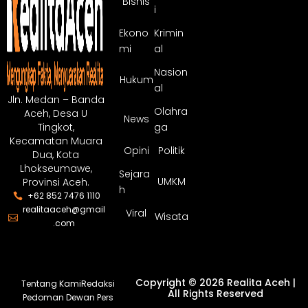
Bisnis
i
Ekono
Krimin
mi
al
Nasion
Hukum
al
Jln. Medan – Banda
Olahra
Aceh, Desa U
News
ga
Tingkot,
Kecamatan Muara
Opini
Politik
Dua, Kota
Lhokseumawe,
Sejara
UMKM
Provinsi Aceh.
h
+62 852 7476 1110
realitaaceh@gmail
Viral
Wisata
.com
Copyright © 2026 Realita Aceh |
Tentang Kami
Redaksi
All Rights Reserved
Pedoman Dewan Pers