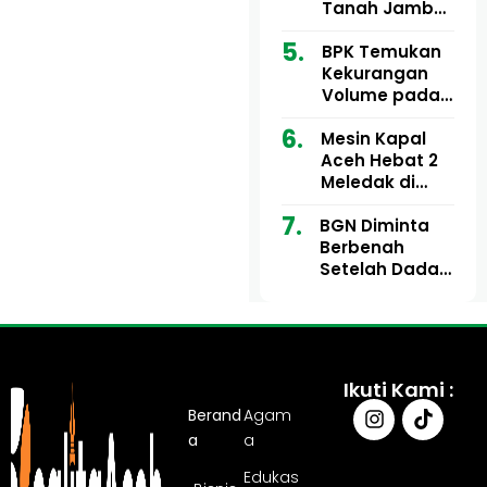
Ribu
Kini Didesak
Tanah Jambo
Bertindak
Aye Rp1,28
Miliar Tuai
BPK Temukan
Sorotan, Publik
Kekurangan
Pertanyakan
Volume pada
Kesesuaian
Proyek Dinkes
Mesin Kapal
Anggaran
Aceh Utara
Aceh Hebat 2
Tahun 2024,
Meledak di
Pengembalian
Pelabuhan
Belum
BGN Diminta
Ulee Lheue, 14
Sepenuhnya
Berbenah
Orang Derita
Tuntas
Setelah Dadan
Luka Bakar
Hindayana
Dicopot
Ikuti Kami :
Berand
Agam
a
a
Edukas