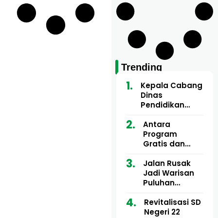
Trending
Kepala Cabang
Dinas
Pendidikan
Wilayah Aceh
Utara Buka
Antara
Pelatihan Deep
Program
Learning serta
Gratis dan
Kecerdasan
Dugaan Pungli
Artifisial bagi
Motor Imum
Jalan Rusak
Guru
Gampong, Uji
Jadi Warisan
Matematika
Nyali APH
Puluhan
Bongkar Siapa
Tahun, Mualem
Bermain di
dan Tgk
Revitalisasi SD
Balik Rp250
Muharuddin
Negeri 22