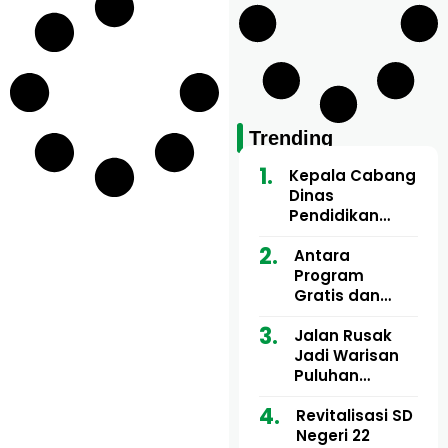
Trending
Kepala Cabang
Dinas
Pendidikan
Wilayah Aceh
Utara Buka
Antara
Pelatihan Deep
Program
Learning serta
Gratis dan
Kecerdasan
Dugaan Pungli
Artifisial bagi
Motor Imum
Jalan Rusak
Guru
Gampong, Uji
Jadi Warisan
Matematika
Nyali APH
Puluhan
Bongkar Siapa
Tahun, Mualem
Bermain di
dan Tgk
Revitalisasi SD
Balik Rp250
Muharuddin
Negeri 22