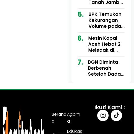
Ribu
Kini Didesak
Tanah Jambo
Bertindak
Aye Rp1,28
Miliar Tuai
BPK Temukan
Sorotan, Publik
Kekurangan
Pertanyakan
Volume pada
Kesesuaian
Proyek Dinkes
Mesin Kapal
Anggaran
Aceh Utara
Aceh Hebat 2
Tahun 2024,
Meledak di
Pengembalian
Pelabuhan
Belum
BGN Diminta
Ulee Lheue, 14
Sepenuhnya
Berbenah
Orang Derita
Tuntas
Setelah Dadan
Luka Bakar
Hindayana
Dicopot
Ikuti Kami :
Berand
Agam
a
a
Edukas