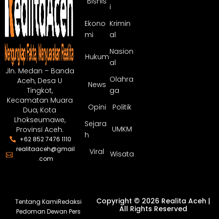
Bisnis
i
Ekono
Krimin
mi
al
Nasion
Hukum
al
Jln. Medan – Banda
Olahra
Aceh, Desa U
News
ga
Tingkot,
Kecamatan Muara
Opini
Politik
Dua, Kota
Lhokseumawe,
Sejara
UMKM
Provinsi Aceh.
h
+62 852 7476 1110
realitaaceh@gmail
Viral
Wisata
.com
Copyright © 2026 Realita Aceh |
Tentang Kami
Redaksi
All Rights Reserved
Pedoman Dewan Pers