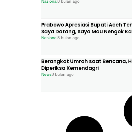
Nasional
8 bulan ago
Prabowo Apresiasi Bupati Aceh Te
Saya Datang, Saya Mau Nengok Ka
Nasional
8 bulan ago
Berangkat Umrah saat Bencana, Har
Diperiksa Kemendagri
News
8 bulan ago