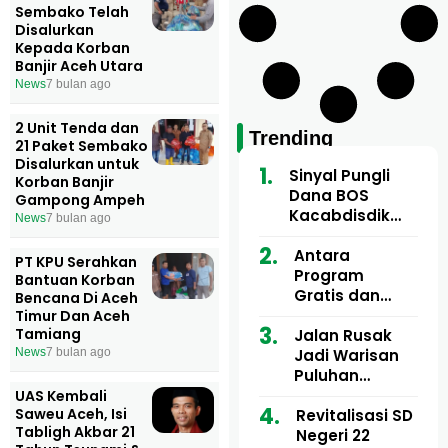
Sembako Telah
Disalurkan
Kepada Korban
Banjir Aceh Utara
News
7 bulan ago
2 Unit Tenda dan
Trending
21 Paket Sembako
Disalurkan untuk
Sinyal Pungli
Korban Banjir
Dana BOS
Gampong Ampeh
Kacabdisdik
News
7 bulan ago
Aceh Utara
Mencuat, 84
Antara
PT KPU Serahkan
Sekolah Wajib
Program
Bantuan Korban
Setor
Gratis dan
Bencana Di Aceh
Dugaan Pungli
Timur Dan Aceh
Tamiang
Motor Imum
Jalan Rusak
Gampong, Uji
Jadi Warisan
News
7 bulan ago
Nyali APH
Puluhan
Bongkar Siapa
Tahun, Mualem
UAS Kembali
Saweu Aceh, Isi
Bermain di
dan Tgk
Revitalisasi SD
Tabligh Akbar 21
Balik Rp250
Muharuddin
Negeri 22