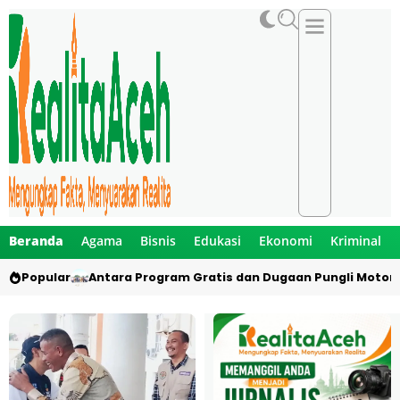
Beranda
Agama
Bisnis
Edukasi
Ekonomi
Kriminal
Popular
Antara Program Gratis dan Dugaan Pungli Motor 