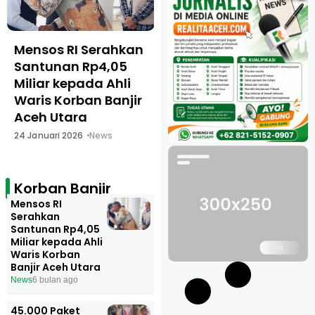
Mensos RI Serahkan
45.000 Paket
Santunan Rp4,05
Sembako Telah
Miliar kepada Ahli
Disalurkan Kepada
Waris Korban Banjir
Korban Banjir Aceh
Aceh Utara
Utara
24 Januari 2026
News
9 Januari 2026
News
Korban Banjir
Mensos RI
Serahkan
Santunan Rp4,05
Miliar kepada Ahli
Waris Korban
Banjir Aceh Utara
News
6 bulan ago
45.000 Paket