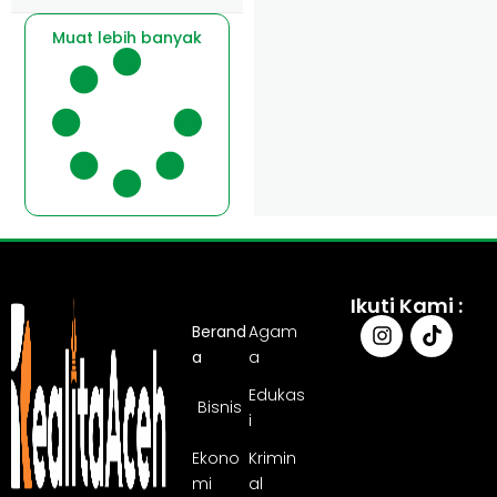
Muat lebih banyak
Ikuti Kami :
Berand
Agam
a
a
Edukas
Bisnis
i
Ekono
Krimin
mi
al