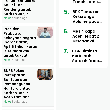
Tahun Tsunami &
Ribu
Kini Didesak
Tanah Jambo
Salur 1 Ton
Bertindak
Aye Rp1,28
Rendang untuk
Miliar Tuai
BPK Temukan
Korban Banjir
Sorotan, Publik
Kekurangan
News
7 bulan ago
Pertanyakan
Volume pada
Kesesuaian
Proyek Dinkes
Presiden
Mesin Kapal
Anggaran
Aceh Utara
Prabowo:
Aceh Hebat 2
Tahun 2024,
Kekayaan Negara
Meledak di
Pengembalian
Ibarat Darah,
Pelabuhan
Belum
Rp6,6 Triliun Harus
BGN Diminta
Ulee Lheue, 14
Sepenuhnya
Diselamatkan
untuk Rakyat
Berbenah
Orang Derita
Tuntas
Setelah Dadan
Luka Bakar
News
7 bulan ago
Hindayana
Dicopot
BNPB Fokus
Percepatan
Bantuan dan
Pembangunan
Huntara untuk
Korban Banjir
Aceh Tamiang
News
8 bulan ago