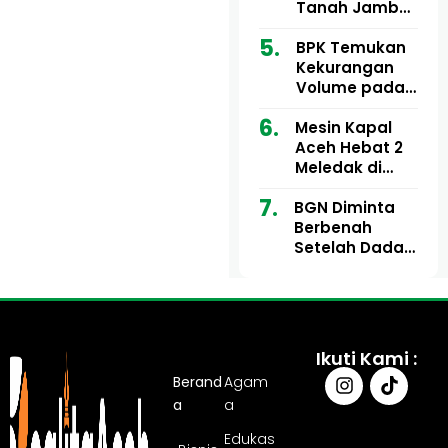
Ribu
Kini Didesak
Tanah Jambo
Bertindak
Aye Rp1,28
Miliar Tuai
BPK Temukan
Sorotan, Publik
Kekurangan
Pertanyakan
Volume pada
Kesesuaian
Proyek Dinkes
Mesin Kapal
Anggaran
Aceh Utara
Aceh Hebat 2
Tahun 2024,
Meledak di
Pengembalian
Pelabuhan
Belum
BGN Diminta
Ulee Lheue, 14
Sepenuhnya
Berbenah
Orang Derita
Tuntas
Setelah Dadan
Luka Bakar
Hindayana
Dicopot
Ikuti Kami :
Berand
Agam
a
a
Edukas