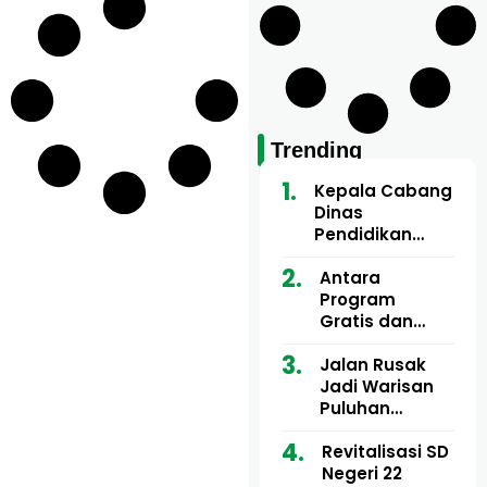
Trending
Kepala Cabang
Dinas
Pendidikan
Wilayah Aceh
Utara Buka
Antara
Pelatihan Deep
Program
Learning serta
Gratis dan
Kecerdasan
Dugaan Pungli
Artifisial bagi
Motor Imum
Jalan Rusak
Guru
Gampong, Uji
Jadi Warisan
Matematika
Nyali APH
Puluhan
Bongkar Siapa
Tahun, Mualem
Bermain di
dan Tgk
Revitalisasi SD
Balik Rp250
Muharuddin
Negeri 22