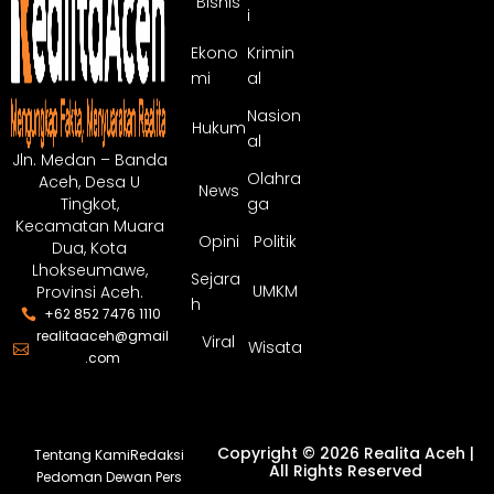
Bisnis
i
Ekono
Krimin
mi
al
Nasion
Hukum
al
Jln. Medan – Banda
Olahra
Aceh, Desa U
News
ga
Tingkot,
Kecamatan Muara
Opini
Politik
Dua, Kota
Lhokseumawe,
Sejara
UMKM
Provinsi Aceh.
h
+62 852 7476 1110
realitaaceh@gmail
Viral
Wisata
.com
Copyright © 2026 Realita Aceh |
Tentang Kami
Redaksi
All Rights Reserved
Pedoman Dewan Pers