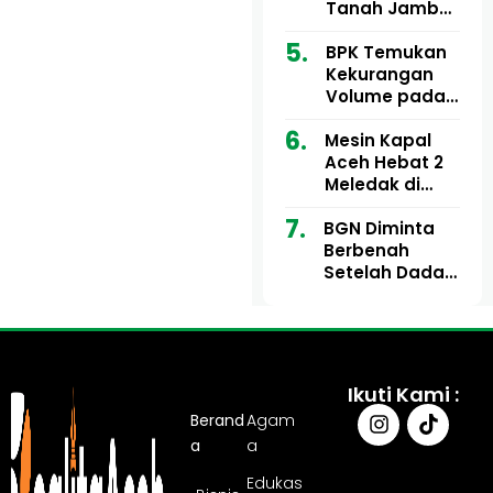
Ribu
Kini Didesak
Tanah Jambo
Bertindak
Aye Rp1,28
Miliar Tuai
BPK Temukan
Sorotan, Publik
Kekurangan
Pertanyakan
Volume pada
Kesesuaian
Proyek Dinkes
Mesin Kapal
Anggaran
Aceh Utara
Aceh Hebat 2
Tahun 2024,
Meledak di
Pengembalian
Pelabuhan
Belum
BGN Diminta
Ulee Lheue, 14
Sepenuhnya
Berbenah
Orang Derita
Tuntas
Setelah Dadan
Luka Bakar
Hindayana
Dicopot
Ikuti Kami :
Berand
Agam
a
a
Edukas