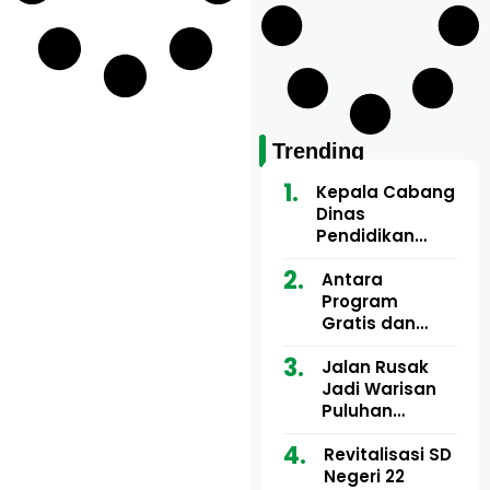
Trending
Kepala Cabang
Dinas
Pendidikan
Wilayah Aceh
Utara Buka
Antara
Pelatihan Deep
Program
Learning serta
Gratis dan
Kecerdasan
Dugaan Pungli
Artifisial bagi
Motor Imum
Jalan Rusak
Guru
Gampong, Uji
Jadi Warisan
Matematika
Nyali APH
Puluhan
Bongkar Siapa
Tahun, Mualem
Bermain di
dan Tgk
Revitalisasi SD
Balik Rp250
Muharuddin
Negeri 22