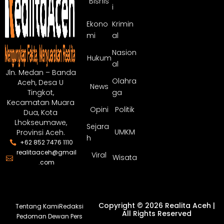
Bisnis
i
Ekono
Krimin
mi
al
Nasion
Hukum
al
Jln. Medan – Banda
Olahra
Aceh, Desa U
News
ga
Tingkot,
Kecamatan Muara
Opini
Politik
Dua, Kota
Lhokseumawe,
Sejara
UMKM
Provinsi Aceh.
h
+62 852 7476 1110
realitaaceh@gmail
Viral
Wisata
.com
Copyright © 2026 Realita Aceh |
Tentang Kami
Redaksi
All Rights Reserved
Pedoman Dewan Pers