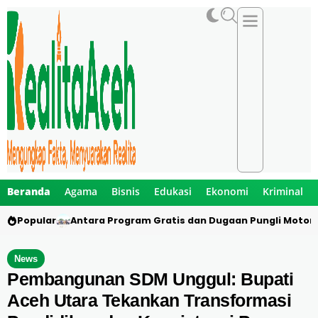
Beranda
Agama
Bisnis
Edukasi
Ekonomi
Kriminal
Popular
Jalan Rusak Jadi Warisan Puluhan Tahun, Mualem
News
Pembangunan SDM Unggul: Bupati
Aceh Utara Tekankan Transformasi