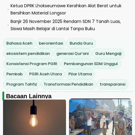
Ketua DPRK Lhokseumawe Kerahkan Alat Berat untuk
›
Bersihkan Material Longsor
Banjir 26 November 2025 Rendam SDN 7 Tanah Luas,
›
Siswa Masih Belajar di Lantai Tanpa Buku
Bahasa Aceh
berorientasi
Bunda Guru
ekosistem pendidikan
generasi Qur’ani
Guru Mengaji
Konsistensi Program PGRI
Pembangunan SDM Unggul
Pemkab
PGRI Aceh Utara
Pilar Utama
Program Tahfiz
Transformasi Pendidikan
transparansi
Bacaan Lainnya