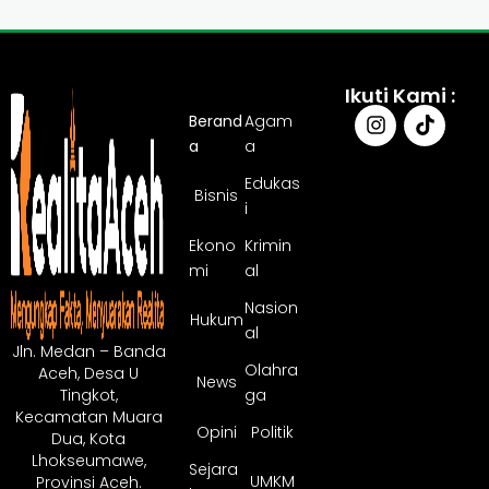
Ikuti Kami :
Berand
Agam
a
a
Edukas
Bisnis
i
Ekono
Krimin
mi
al
Nasion
Hukum
al
Jln. Medan – Banda
Olahra
Aceh, Desa U
News
ga
Tingkot,
Kecamatan Muara
Opini
Politik
Dua, Kota
Lhokseumawe,
Sejara
UMKM
Provinsi Aceh.