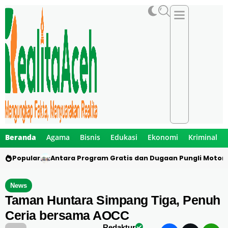
Beranda
Agama
Bisnis
Edukasi
Ekonomi
Kriminal
Popular
Antara Program Gratis dan Dugaan Pungli Motor 
News
Taman Huntara Simpang Tiga, Penuh
Ceria bersama AOCC
Redaktur