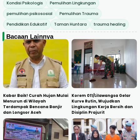
Kondisi Psikologis
Pemulihan Lingkungan
pemulihan psikososial
Pemulihan Trauma
Pendidikan Edukatif
Taman Huntara
trauma healing
Bacaan Lainnya
Kabar Baik! Curah Hujan Mulai
Korem 011/Lilawangsa Gelar
Menurun di Wilayah
Kurve Rutin, Wujudkan
Terdampak Bencana Banjir
Lingkungan Kerja Bersih dan
dan Longsor Aceh
Disiplin Prajurit