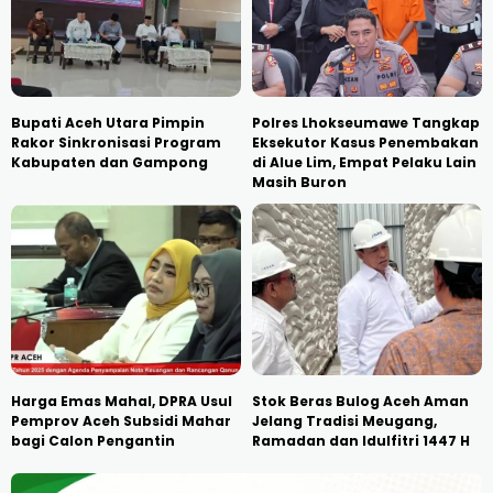
Bupati Aceh Utara Pimpin
Polres Lhokseumawe Tangkap
Rakor Sinkronisasi Program
Eksekutor Kasus Penembakan
Kabupaten dan Gampong
di Alue Lim, Empat Pelaku Lain
Masih Buron
Harga Emas Mahal, DPRA Usul
Stok Beras Bulog Aceh Aman
Pemprov Aceh Subsidi Mahar
Jelang Tradisi Meugang,
bagi Calon Pengantin
Ramadan dan Idulfitri 1447 H