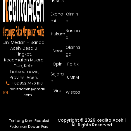
Bisnis
i
Ekono
Krimin
mi
al
Nasion
Hukum
al
Jln. Medan – Banda
Olahra
Aceh, Desa U
News
ga
Tingkot,
Kecamatan Muara
Opini
Politik
Dua, Kota
Lhokseumawe,
Sejara
UMKM
Provinsi Aceh.
h
+62 852 7476 1110
realitaaceh@gmail
Viral
Wisata
.com
Copyright © 2026 Realita Aceh |
Tentang Kami
Redaksi
All Rights Reserved
Pedoman Dewan Pers