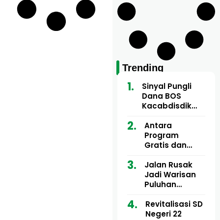
Trending
Sinyal Pungli
Dana BOS
Kacabdisdik
Aceh Utara
Mencuat, 84
Antara
Sekolah Wajib
Program
Setor
Gratis dan
Dugaan Pungli
Motor Imum
Jalan Rusak
Gampong, Uji
Jadi Warisan
Nyali APH
Puluhan
Bongkar Siapa
Tahun, Mualem
Bermain di
dan Tgk
Revitalisasi SD
Balik Rp250
Muharuddin
Negeri 22