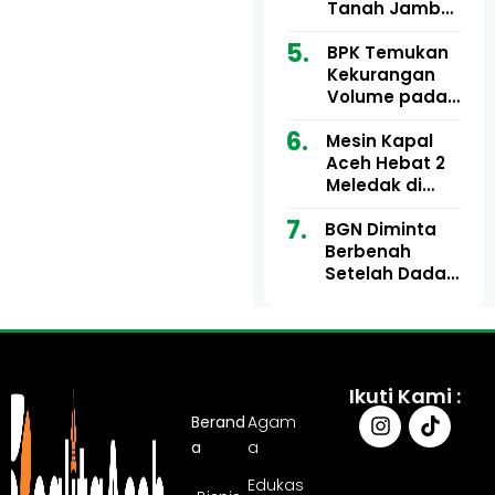
Ribu
Kini Didesak
Tanah Jambo
Bertindak
Aye Rp1,28
Miliar Tuai
BPK Temukan
Sorotan, Publik
Kekurangan
Pertanyakan
Volume pada
Kesesuaian
Proyek Dinkes
Mesin Kapal
Anggaran
Aceh Utara
Aceh Hebat 2
Tahun 2024,
Meledak di
Pengembalian
Pelabuhan
Belum
BGN Diminta
Ulee Lheue, 14
Sepenuhnya
Berbenah
Orang Derita
Tuntas
Setelah Dadan
Luka Bakar
Hindayana
Dicopot
Ikuti Kami :
Berand
Agam
a
a
Edukas