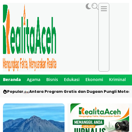
Beranda
Agama
Bisnis
Edukasi
Ekonomi
Kriminal
Popular
Antara Program Gratis dan Dugaan Pungli Motor 