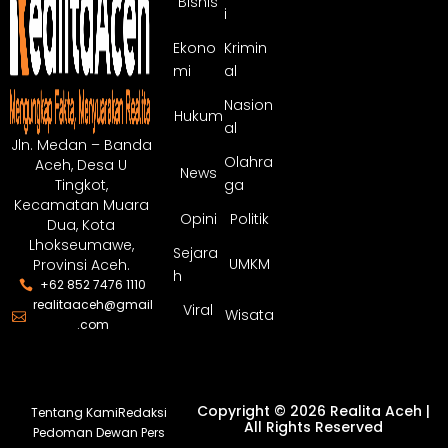
Bisnis
i
Ekono
Krimin
mi
al
Nasion
Hukum
al
Jln. Medan – Banda
Olahra
Aceh, Desa U
News
ga
Tingkot,
Kecamatan Muara
Opini
Politik
Dua, Kota
Lhokseumawe,
Sejara
UMKM
Provinsi Aceh.
h
+62 852 7476 1110
realitaaceh@gmail
Viral
Wisata
.com
Copyright © 2026 Realita Aceh |
Tentang Kami
Redaksi
All Rights Reserved
Pedoman Dewan Pers