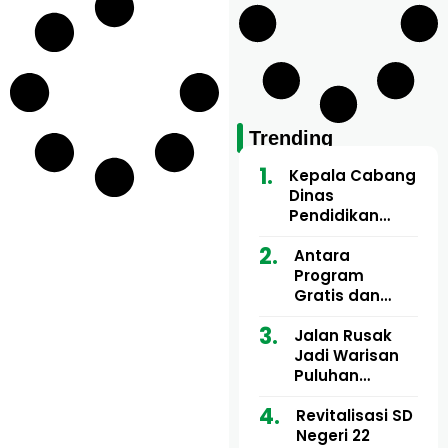
Trending
Kepala Cabang
Dinas
Pendidikan
Wilayah Aceh
Utara Buka
Antara
Pelatihan Deep
Program
Learning serta
Gratis dan
Kecerdasan
Dugaan Pungli
Artifisial bagi
Motor Imum
Jalan Rusak
Guru
Gampong, Uji
Jadi Warisan
Matematika
Nyali APH
Puluhan
Bongkar Siapa
Tahun, Mualem
Bermain di
dan Tgk
Revitalisasi SD
Balik Rp250
Muharuddin
Negeri 22