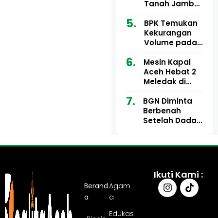
Ribu
Kini Didesak
Tanah Jambo
Bertindak
Aye Rp1,28
Miliar Tuai
BPK Temukan
Sorotan, Publik
Kekurangan
Pertanyakan
Volume pada
Kesesuaian
Proyek Dinkes
Mesin Kapal
Anggaran
Aceh Utara
Aceh Hebat 2
Tahun 2024,
Meledak di
Pengembalian
Pelabuhan
Belum
BGN Diminta
Ulee Lheue, 14
Sepenuhnya
Berbenah
Orang Derita
Tuntas
Setelah Dadan
Luka Bakar
Hindayana
Dicopot
Ikuti Kami :
Berand
Agam
a
a
Edukas