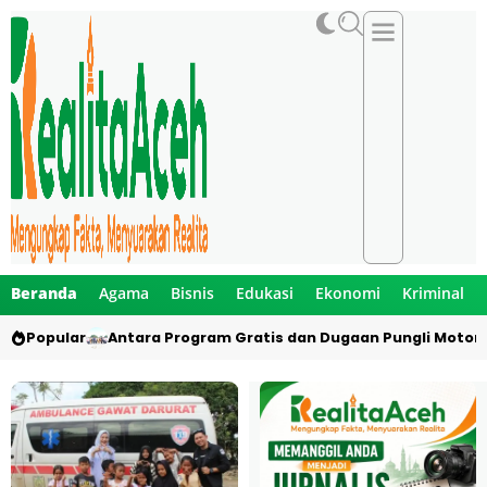
Beranda
Agama
Bisnis
Edukasi
Ekonomi
Kriminal
Popular
Antara Program Gratis dan Dugaan Pungli Motor 