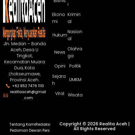
Bisnis
i
Ekono
Krimin
mi
al
Nasion
Hukum
al
Jln. Medan – Banda
Olahra
Aceh, Desa U
News
ga
Tingkot,
Kecamatan Muara
Opini
Politik
Dua, Kota
Lhokseumawe,
Sejara
UMKM
Provinsi Aceh.
h
+62 852 7476 1110
realitaaceh@gmail
Viral
Wisata
.com
Copyright © 2026 Realita Aceh |
Tentang Kami
Redaksi
All Rights Reserved
Pedoman Dewan Pers