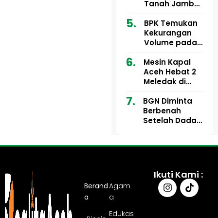
Ribu
Kini Didesak
Tanah Jambo
Bertindak
Aye Rp1,28
Miliar Tuai
BPK Temukan
Sorotan, Publik
Kekurangan
Pertanyakan
Volume pada
Kesesuaian
Proyek Dinkes
Mesin Kapal
Anggaran
Aceh Utara
Aceh Hebat 2
Tahun 2024,
Meledak di
Pengembalian
Pelabuhan
Belum
BGN Diminta
Ulee Lheue, 14
Sepenuhnya
Berbenah
Orang Derita
Tuntas
Setelah Dadan
Luka Bakar
Hindayana
Dicopot
Ikuti Kami :
Berand
Agam
a
a
Edukas