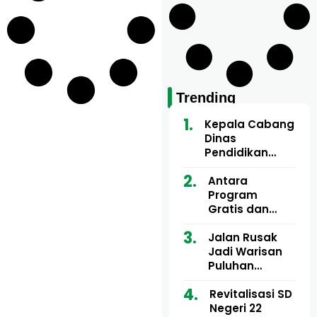
Trending
Kepala Cabang
Dinas
Pendidikan
Wilayah Aceh
Utara Buka
Antara
Pelatihan Deep
Program
Learning serta
Gratis dan
Kecerdasan
Dugaan Pungli
Artifisial bagi
Motor Imum
Jalan Rusak
Guru
Gampong, Uji
Jadi Warisan
Matematika
Nyali APH
Puluhan
Bongkar Siapa
Tahun, Mualem
Bermain di
dan Tgk
Revitalisasi SD
Balik Rp250
Muharuddin
Negeri 22