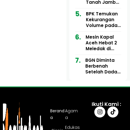
Ribu
Kini Didesak
Tanah Jambo
Bertindak
Aye Rp1,28
Miliar Tuai
BPK Temukan
Sorotan, Publik
Kekurangan
Pertanyakan
Volume pada
Kesesuaian
Proyek Dinkes
Mesin Kapal
Anggaran
Aceh Utara
Aceh Hebat 2
Tahun 2024,
Meledak di
Pengembalian
Pelabuhan
Belum
BGN Diminta
Ulee Lheue, 14
Sepenuhnya
Berbenah
Orang Derita
Tuntas
Setelah Dadan
Luka Bakar
Hindayana
Dicopot
Ikuti Kami :
Berand
Agam
a
a
Edukas