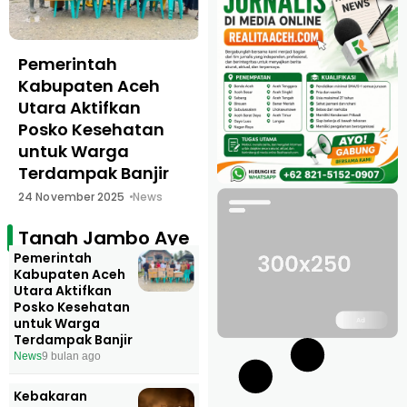
Pemerintah
Kebakaran
Kabupaten Aceh
Hanguskan Rumah
Utara Aktifkan
dan Warkop di
Posko Kesehatan
Tanah Jambo Aye,
untuk Warga
Kerugian Capai
Terdampak Banjir
Rp150 Juta
24 November 2025
News
26 Oktober 2025
Berita Utama
Tanah Jambo Aye
Pemerintah
Kabupaten Aceh
Utara Aktifkan
Posko Kesehatan
untuk Warga
Terdampak Banjir
News
9 bulan ago
Kebakaran