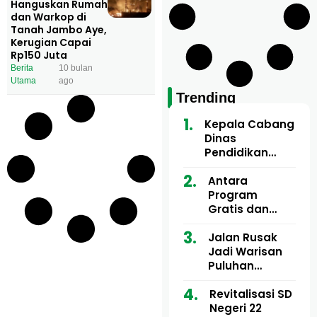
Hanguskan Rumah
dan Warkop di
Tanah Jambo Aye,
Kerugian Capai
Rp150 Juta
Berita
10 bulan
Utama
ago
Trending
Kepala Cabang
Dinas
Pendidikan
Wilayah Aceh
Utara Buka
Antara
Pelatihan Deep
Program
Learning serta
Gratis dan
Kecerdasan
Dugaan Pungli
Artifisial bagi
Motor Imum
Jalan Rusak
Guru
Gampong, Uji
Jadi Warisan
Matematika
Nyali APH
Puluhan
Bongkar Siapa
Tahun, Mualem
Bermain di
dan Tgk
Revitalisasi SD
Balik Rp250
Muharuddin
Negeri 22