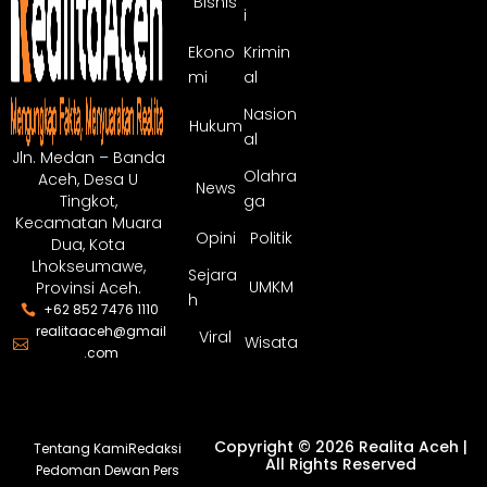
Bisnis
i
Ekono
Krimin
mi
al
Nasion
Hukum
al
Jln. Medan – Banda
Olahra
Aceh, Desa U
News
ga
Tingkot,
Kecamatan Muara
Opini
Politik
Dua, Kota
Lhokseumawe,
Sejara
UMKM
Provinsi Aceh.
h
+62 852 7476 1110
realitaaceh@gmail
Viral
Wisata
.com
Copyright © 2026 Realita Aceh |
Tentang Kami
Redaksi
All Rights Reserved
Pedoman Dewan Pers