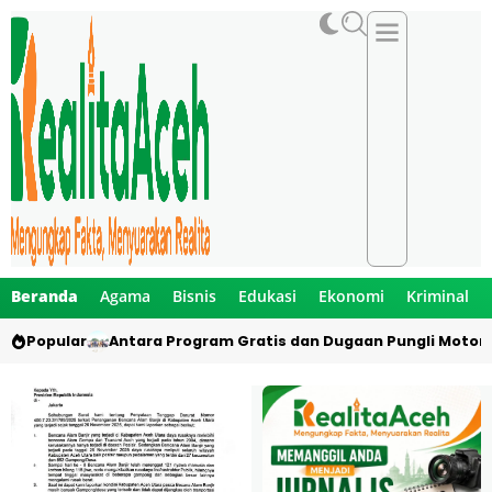
Beranda
Agama
Bisnis
Edukasi
Ekonomi
Kriminal
Popular
Antara Program Gratis dan Dugaan Pungli Motor 