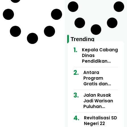
Trending
Kepala Cabang
Dinas
Pendidikan
Wilayah Aceh
Utara Buka
Antara
Pelatihan Deep
Program
Learning serta
Gratis dan
Kecerdasan
Dugaan Pungli
Artifisial bagi
Motor Imum
Jalan Rusak
Guru
Gampong, Uji
Jadi Warisan
Matematika
Nyali APH
Puluhan
Bongkar Siapa
Tahun, Mualem
Bermain di
dan Tgk
Revitalisasi SD
Balik Rp250
Muharuddin
Negeri 22