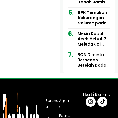
Ribu
Kini Didesak
Tanah Jambo
Bertindak
Aye Rp1,28
Miliar Tuai
BPK Temukan
Sorotan, Publik
Kekurangan
Pertanyakan
Volume pada
Kesesuaian
Proyek Dinkes
Mesin Kapal
Anggaran
Aceh Utara
Aceh Hebat 2
Tahun 2024,
Meledak di
Pengembalian
Pelabuhan
Belum
BGN Diminta
Ulee Lheue, 14
Sepenuhnya
Berbenah
Orang Derita
Tuntas
Setelah Dadan
Luka Bakar
Hindayana
Dicopot
Ikuti Kami :
Berand
Agam
a
a
Edukas