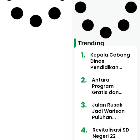
Trending
Kepala Cabang
Dinas
Pendidikan
Wilayah Aceh
Utara Buka
Antara
Pelatihan Deep
Program
Learning serta
Gratis dan
Kecerdasan
Dugaan Pungli
Artifisial bagi
Motor Imum
Jalan Rusak
Guru
Gampong, Uji
Jadi Warisan
Matematika
Nyali APH
Puluhan
Bongkar Siapa
Tahun, Mualem
Bermain di
dan Tgk
Revitalisasi SD
Balik Rp250
Muharuddin
Negeri 22