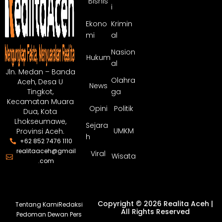
Bisnis
i
Ekono
Krimin
mi
al
Nasion
Hukum
al
Jln. Medan – Banda
Olahra
Aceh, Desa U
News
ga
Tingkot,
Kecamatan Muara
Opini
Politik
Dua, Kota
Lhokseumawe,
Sejara
UMKM
Provinsi Aceh.
h
+62 852 7476 1110
realitaaceh@gmail
Viral
Wisata
.com
Copyright © 2026 Realita Aceh |
Tentang Kami
Redaksi
All Rights Reserved
Pedoman Dewan Pers