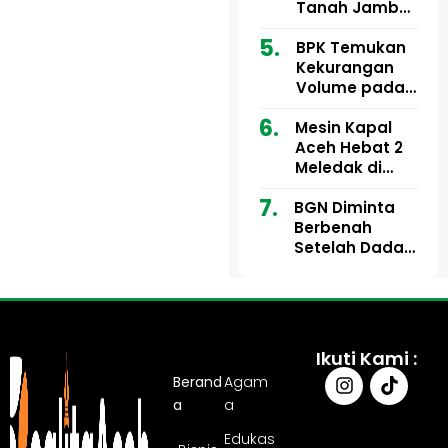
Ribu
Kini Didesak
Tanah Jambo
Bertindak
Aye Rp1,28
Miliar Tuai
BPK Temukan
Sorotan, Publik
Kekurangan
Pertanyakan
Volume pada
Kesesuaian
Proyek Dinkes
Mesin Kapal
Anggaran
Aceh Utara
Aceh Hebat 2
Tahun 2024,
Meledak di
Pengembalian
Pelabuhan
Belum
BGN Diminta
Ulee Lheue, 14
Sepenuhnya
Berbenah
Orang Derita
Tuntas
Setelah Dadan
Luka Bakar
Hindayana
Dicopot
Ikuti Kami :
Berand
Agam
a
a
Edukas