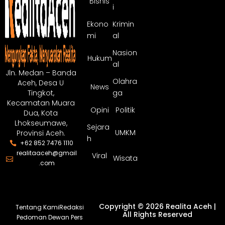
Bisnis
i
Ekono
Krimin
mi
al
Nasion
Hukum
al
Jln. Medan – Banda
Olahra
Aceh, Desa U
News
ga
Tingkot,
Kecamatan Muara
Opini
Politik
Dua, Kota
Lhokseumawe,
Sejara
UMKM
Provinsi Aceh.
h
+62 852 7476 1110
realitaaceh@gmail
Viral
Wisata
.com
Copyright © 2026 Realita Aceh |
Tentang Kami
Redaksi
All Rights Reserved
Pedoman Dewan Pers