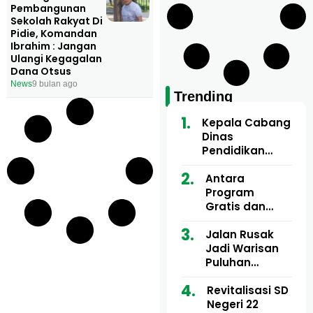
Pembangunan
Sekolah Rakyat Di
Pidie, Komandan
Ibrahim : Jangan
Ulangi Kegagalan
Dana Otsus
News
9 bulan ago
Trending
Kepala Cabang
Dinas
Pendidikan
Wilayah Aceh
Utara Buka
Antara
Pelatihan Deep
Program
Learning serta
Gratis dan
Kecerdasan
Dugaan Pungli
Artifisial bagi
Motor Imum
Jalan Rusak
Guru
Gampong, Uji
Jadi Warisan
Matematika
Nyali APH
Puluhan
Bongkar Siapa
Tahun, Mualem
Bermain di
dan Tgk
Revitalisasi SD
Balik Rp250
Muharuddin
Negeri 22