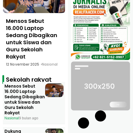
Mensos Sebut
Dukung
16.000 Laptop
Pembangunan
Sedang Dibagikan
Sekolah Rakyat Di
untuk Siswa dan
Pidie, Komandan
Guru Sekolah
Ibrahim : Jangan
Rakyat
Ulangi Kegagalan
Dana Otsus
12 November 2025
Nasional
11 November 2025
News
Sekolah rakyat
Mensos Sebut
16.000 Laptop
Sedang Dibagikan
untuk Siswa dan
Guru Sekolah
Rakyat
Nasional
9 bulan ago
Dukung