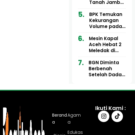
Ribu
Kini Didesak
Tanah Jambo
Bertindak
Aye Rp1,28
Miliar Tuai
BPK Temukan
Sorotan, Publik
Kekurangan
Pertanyakan
Volume pada
Kesesuaian
Proyek Dinkes
Mesin Kapal
Anggaran
Aceh Utara
Aceh Hebat 2
Tahun 2024,
Meledak di
Pengembalian
Pelabuhan
Belum
BGN Diminta
Ulee Lheue, 14
Sepenuhnya
Berbenah
Orang Derita
Tuntas
Setelah Dadan
Luka Bakar
Hindayana
Dicopot
Ikuti Kami :
Berand
Agam
a
a
Edukas