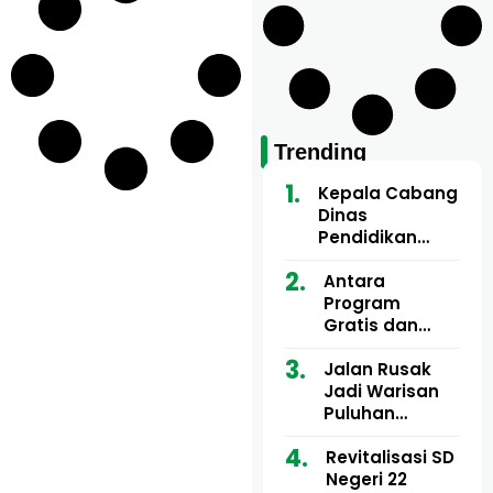
Trending
Kepala Cabang
Dinas
Pendidikan
Wilayah Aceh
Utara Buka
Antara
Pelatihan Deep
Program
Learning serta
Gratis dan
Kecerdasan
Dugaan Pungli
Artifisial bagi
Motor Imum
Jalan Rusak
Guru
Gampong, Uji
Jadi Warisan
Matematika
Nyali APH
Puluhan
Bongkar Siapa
Tahun, Mualem
Bermain di
dan Tgk
Revitalisasi SD
Balik Rp250
Muharuddin
Negeri 22