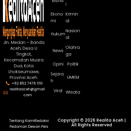
Bisnis
i
Ekono
Krimin
mi
al
Nasion
Hukum
al
Jln. Medan – Banda
Olahra
Aceh, Desa U
News
ga
Tingkot,
Kecamatan Muara
Opini
Politik
Dua, Kota
Lhokseumawe,
Sejara
UMKM
Provinsi Aceh.
h
+62 852 7476 1110
realitaaceh@gmail
Viral
Wisata
.com
Copyright © 2026 Realita Aceh |
Tentang Kami
Redaksi
All Rights Reserved
Pedoman Dewan Pers