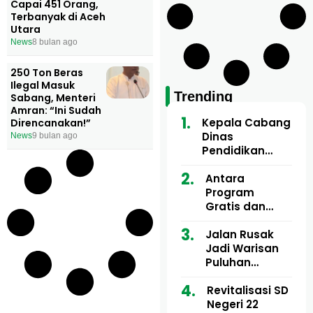
Capai 451 Orang,
Terbanyak di Aceh
Utara
News
8 bulan ago
250 Ton Beras
Ilegal Masuk
Trending
Sabang, Menteri
Amran: “Ini Sudah
Kepala Cabang
Direncanakan!”
Dinas
News
9 bulan ago
Pendidikan
Wilayah Aceh
Utara Buka
Antara
Pelatihan Deep
Program
Learning serta
Gratis dan
Kecerdasan
Dugaan Pungli
Artifisial bagi
Motor Imum
Jalan Rusak
Guru
Gampong, Uji
Jadi Warisan
Matematika
Nyali APH
Puluhan
Bongkar Siapa
Tahun, Mualem
Bermain di
dan Tgk
Revitalisasi SD
Balik Rp250
Muharuddin
Negeri 22