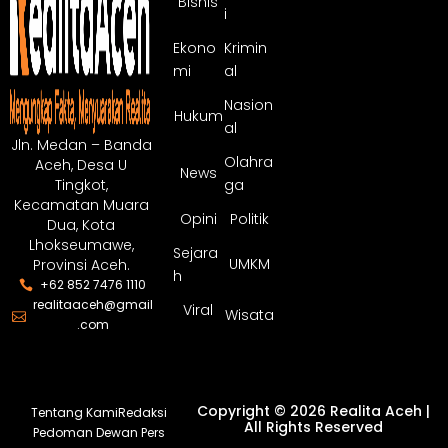
Bisnis
i
Ekono
Krimin
mi
al
Nasion
Hukum
al
Jln. Medan – Banda
Olahra
Aceh, Desa U
News
ga
Tingkot,
Kecamatan Muara
Opini
Politik
Dua, Kota
Lhokseumawe,
Sejara
UMKM
Provinsi Aceh.
h
+62 852 7476 1110
realitaaceh@gmail
Viral
Wisata
.com
Copyright © 2026 Realita Aceh |
Tentang Kami
Redaksi
All Rights Reserved
Pedoman Dewan Pers