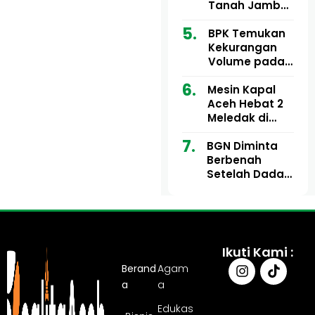
Ribu
Kini Didesak
Tanah Jambo
Bertindak
Aye Rp1,28
Miliar Tuai
BPK Temukan
Sorotan, Publik
Kekurangan
Pertanyakan
Volume pada
Kesesuaian
Proyek Dinkes
Mesin Kapal
Anggaran
Aceh Utara
Aceh Hebat 2
Tahun 2024,
Meledak di
Pengembalian
Pelabuhan
Belum
BGN Diminta
Ulee Lheue, 14
Sepenuhnya
Berbenah
Orang Derita
Tuntas
Setelah Dadan
Luka Bakar
Hindayana
Dicopot
Ikuti Kami :
Berand
Agam
a
a
Edukas