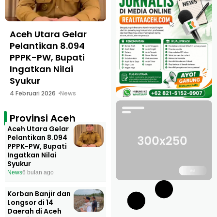
Aceh Utara Gelar
Korban Banjir dan
Pelantikan 8.094
Longsor di 14
PPPK-PW, Bupati
Daerah di Aceh
Ingatkan Nilai
Capai 451 Orang,
Syukur
Terbanyak di Aceh
Utara
4 Februari 2026
News
18 Desember 2025
News
Provinsi Aceh
Aceh Utara Gelar
Pelantikan 8.094
PPPK-PW, Bupati
Ingatkan Nilai
Syukur
News
6 bulan ago
Korban Banjir dan
Longsor di 14
Daerah di Aceh