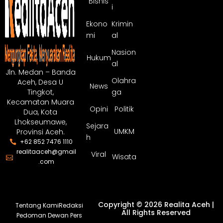
Bisnis
i
Ekono
Krimin
mi
al
Nasion
Hukum
al
Jln. Medan – Banda
Olahra
Aceh, Desa U
News
ga
Tingkot,
Kecamatan Muara
Opini
Politik
Dua, Kota
Lhokseumawe,
Sejara
UMKM
Provinsi Aceh.
h
+62 852 7476 1110
realitaaceh@gmail
Viral
Wisata
.com
Copyright © 2026 Realita Aceh |
Tentang Kami
Redaksi
All Rights Reserved
Pedoman Dewan Pers