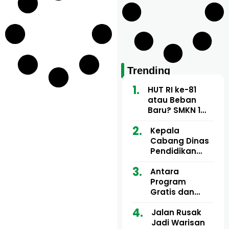
Trending
HUT RI ke-81
atau Beban
Baru? SMKN 1
Baktiya Diduga
Tarik Iuran
Kepala
hingga Rp150
Cabang Dinas
Ribu dari Guru
Pendidikan
dan Tendik
Wilayah Aceh
Utara Buka
Antara
Pelatihan Deep
Program
Learning serta
Gratis dan
Kecerdasan
Dugaan Pungli
Artifisial bagi
Motor Imum
Jalan Rusak
Guru
Gampong, Uji
Jadi Warisan