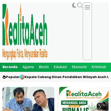
Beranda
Agama
Bisnis
Edukasi
Ekonomi
Kriminal
Popular
Kepala Cabang Dinas Pendidikan Wilayah Aceh Ut