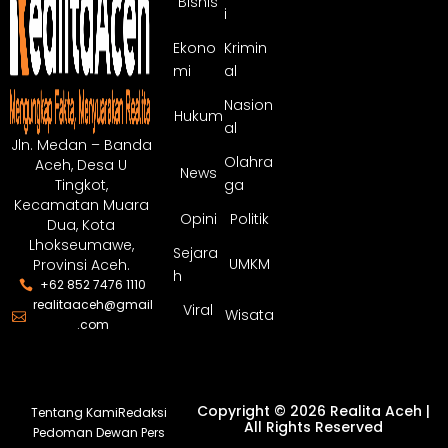
Bisnis
i
Ekono
Krimin
mi
al
Nasion
Hukum
al
Jln. Medan – Banda
Olahra
Aceh, Desa U
News
ga
Tingkot,
Kecamatan Muara
Opini
Politik
Dua, Kota
Lhokseumawe,
Sejara
UMKM
Provinsi Aceh.
h
+62 852 7476 1110
realitaaceh@gmail
Viral
Wisata
.com
Copyright © 2026 Realita Aceh |
Tentang Kami
Redaksi
All Rights Reserved
Pedoman Dewan Pers