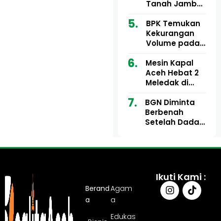
Ribu
Kini Didesak
Tanah Jambo
Bertindak
Aye Rp1,28
Miliar Tuai
BPK Temukan
Sorotan, Publik
Kekurangan
Pertanyakan
Volume pada
Kesesuaian
Proyek Dinkes
Mesin Kapal
Anggaran
Aceh Utara
Aceh Hebat 2
Tahun 2024,
Meledak di
Pengembalian
Pelabuhan
Belum
BGN Diminta
Ulee Lheue, 14
Sepenuhnya
Berbenah
Orang Derita
Tuntas
Setelah Dadan
Luka Bakar
Hindayana
Dicopot
Ikuti Kami :
Berand
Agam
a
a
Edukas