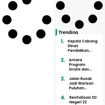
Trending
Kepala Cabang
Dinas
Pendidikan
Wilayah Aceh
Utara Buka
Antara
Pelatihan Deep
Program
Learning serta
Gratis dan
Kecerdasan
Dugaan Pungli
Artifisial bagi
Motor Imum
Jalan Rusak
Guru
Gampong, Uji
Jadi Warisan
Matematika
Nyali APH
Puluhan
Bongkar Siapa
Tahun, Mualem
Bermain di
dan Tgk
Revitalisasi SD
Balik Rp250
Muharuddin
Negeri 22