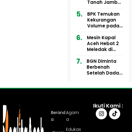
Ribu
Kini Didesak
Tanah Jambo
Bertindak
Aye Rp1,28
Miliar Tuai
BPK Temukan
Sorotan, Publik
Kekurangan
Pertanyakan
Volume pada
Kesesuaian
Proyek Dinkes
Mesin Kapal
Anggaran
Aceh Utara
Aceh Hebat 2
Tahun 2024,
Meledak di
Pengembalian
Pelabuhan
Belum
BGN Diminta
Ulee Lheue, 14
Sepenuhnya
Berbenah
Orang Derita
Tuntas
Setelah Dadan
Luka Bakar
Hindayana
Dicopot
Ikuti Kami :
Berand
Agam
a
a
Edukas