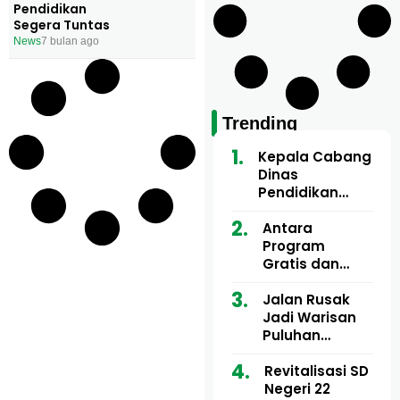
Pendidikan
Segera Tuntas
News
7 bulan ago
Trending
Kepala Cabang
Dinas
Pendidikan
Wilayah Aceh
Utara Buka
Antara
Pelatihan Deep
Program
Learning serta
Gratis dan
Kecerdasan
Dugaan Pungli
Artifisial bagi
Motor Imum
Jalan Rusak
Guru
Gampong, Uji
Jadi Warisan
Matematika
Nyali APH
Puluhan
Bongkar Siapa
Tahun, Mualem
Bermain di
dan Tgk
Revitalisasi SD
Balik Rp250
Muharuddin
Negeri 22