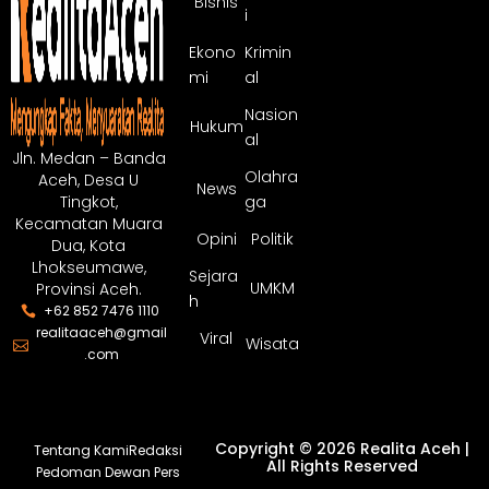
Bisnis
i
Ekono
Krimin
mi
al
Nasion
Hukum
al
Jln. Medan – Banda
Olahra
Aceh, Desa U
News
ga
Tingkot,
Kecamatan Muara
Opini
Politik
Dua, Kota
Lhokseumawe,
Sejara
UMKM
Provinsi Aceh.
h
+62 852 7476 1110
realitaaceh@gmail
Viral
Wisata
.com
Copyright © 2026 Realita Aceh |
Tentang Kami
Redaksi
All Rights Reserved
Pedoman Dewan Pers