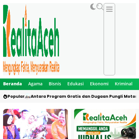
Beranda
Agama
Bisnis
Edukasi
Ekonomi
Kriminal
Popular
Antara Program Gratis dan Dugaan Pungli Motor 