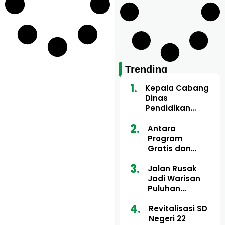
Trending
Kepala Cabang
Dinas
Pendidikan
Wilayah Aceh
Utara Buka
Antara
Pelatihan Deep
Program
Learning serta
Gratis dan
Kecerdasan
Dugaan Pungli
Artifisial bagi
Motor Imum
Jalan Rusak
Guru
Gampong, Uji
Jadi Warisan
Matematika
Nyali APH
Puluhan
Bongkar Siapa
Tahun, Mualem
Bermain di
dan Tgk
Revitalisasi SD
Balik Rp250
Muharuddin
Negeri 22