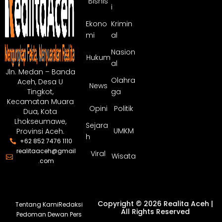
Bisnis
i
Ekono
Krimin
mi
al
Nasion
Hukum
al
Jln. Medan – Banda
Olahra
Aceh, Desa U
News
ga
Tingkot,
Kecamatan Muara
Opini
Politik
Dua, Kota
Lhokseumawe,
Sejara
UMKM
Provinsi Aceh.
h
+62 852 7476 1110
realitaaceh@gmail
Viral
Wisata
.com
Copyright © 2026 Realita Aceh |
Tentang Kami
Redaksi
All Rights Reserved
Pedoman Dewan Pers