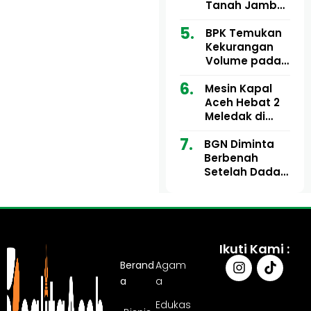
Ribu
Kini Didesak
Tanah Jambo
Bertindak
Aye Rp1,28
Miliar Tuai
BPK Temukan
Sorotan, Publik
Kekurangan
Pertanyakan
Volume pada
Kesesuaian
Proyek Dinkes
Mesin Kapal
Anggaran
Aceh Utara
Aceh Hebat 2
Tahun 2024,
Meledak di
Pengembalian
Pelabuhan
Belum
BGN Diminta
Ulee Lheue, 14
Sepenuhnya
Berbenah
Orang Derita
Tuntas
Setelah Dadan
Luka Bakar
Hindayana
Dicopot
Ikuti Kami :
Berand
Agam
a
a
Edukas