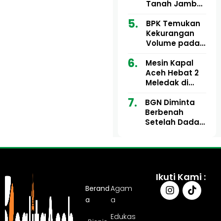
Ribu
Kini Didesak
Tanah Jambo
Bertindak
Aye Rp1,28
Miliar Tuai
BPK Temukan
Sorotan, Publik
Kekurangan
Pertanyakan
Volume pada
Kesesuaian
Proyek Dinkes
Mesin Kapal
Anggaran
Aceh Utara
Aceh Hebat 2
Tahun 2024,
Meledak di
Pengembalian
Pelabuhan
Belum
BGN Diminta
Ulee Lheue, 14
Sepenuhnya
Berbenah
Orang Derita
Tuntas
Setelah Dadan
Luka Bakar
Hindayana
Dicopot
Ikuti Kami :
Berand
Agam
a
a
Edukas