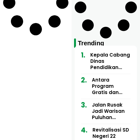
Trending
Kepala Cabang
Dinas
Pendidikan
Wilayah Aceh
Utara Buka
Antara
Pelatihan Deep
Program
Learning serta
Gratis dan
Kecerdasan
Dugaan Pungli
Artifisial bagi
Motor Imum
Jalan Rusak
Guru
Gampong, Uji
Jadi Warisan
Matematika
Nyali APH
Puluhan
Bongkar Siapa
Tahun, Mualem
Bermain di
dan Tgk
Revitalisasi SD
Balik Rp250
Muharuddin
Negeri 22