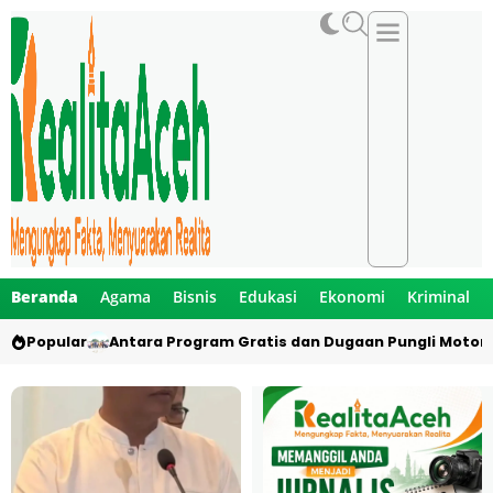
Beranda
Agama
Bisnis
Edukasi
Ekonomi
Kriminal
Popular
Antara Program Gratis dan Dugaan Pungli Motor 