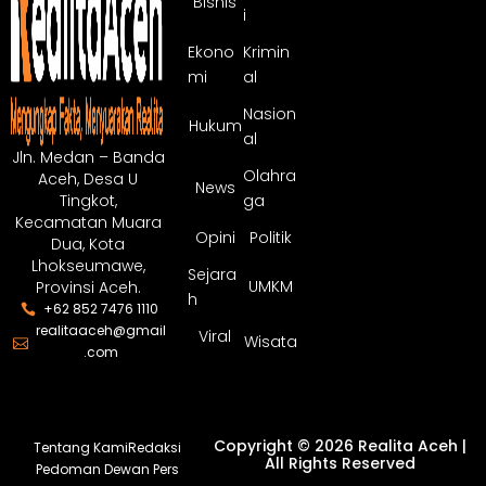
Bisnis
i
Ekono
Krimin
mi
al
Nasion
Hukum
al
Jln. Medan – Banda
Olahra
Aceh, Desa U
News
ga
Tingkot,
Kecamatan Muara
Opini
Politik
Dua, Kota
Lhokseumawe,
Sejara
UMKM
Provinsi Aceh.
h
+62 852 7476 1110
realitaaceh@gmail
Viral
Wisata
.com
Copyright © 2026 Realita Aceh |
Tentang Kami
Redaksi
All Rights Reserved
Pedoman Dewan Pers