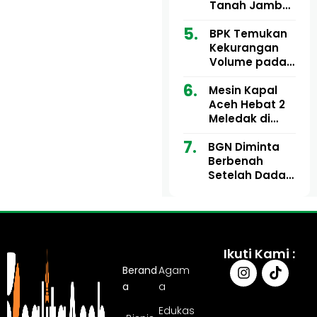
Ribu
Kini Didesak
Tanah Jambo
Bertindak
Aye Rp1,28
Miliar Tuai
BPK Temukan
Sorotan, Publik
Kekurangan
Pertanyakan
Volume pada
Kesesuaian
Proyek Dinkes
Mesin Kapal
Anggaran
Aceh Utara
Aceh Hebat 2
Tahun 2024,
Meledak di
Pengembalian
Pelabuhan
Belum
BGN Diminta
Ulee Lheue, 14
Sepenuhnya
Berbenah
Orang Derita
Tuntas
Setelah Dadan
Luka Bakar
Hindayana
Dicopot
Ikuti Kami :
Berand
Agam
a
a
Edukas