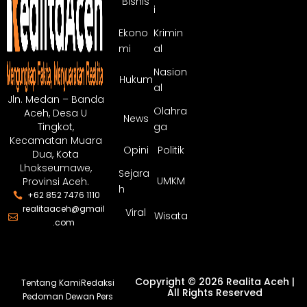
Bisnis
i
Ekono
Krimin
mi
al
Nasion
Hukum
al
Jln. Medan – Banda
Olahra
Aceh, Desa U
News
ga
Tingkot,
Kecamatan Muara
Opini
Politik
Dua, Kota
Lhokseumawe,
Sejara
UMKM
Provinsi Aceh.
h
+62 852 7476 1110
realitaaceh@gmail
Viral
Wisata
.com
Copyright © 2026 Realita Aceh |
Tentang Kami
Redaksi
All Rights Reserved
Pedoman Dewan Pers