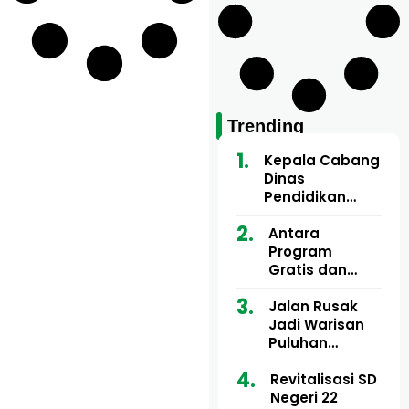
Trending
Kepala Cabang
Dinas
Pendidikan
Wilayah Aceh
Utara Buka
Antara
Pelatihan Deep
Program
Learning serta
Gratis dan
Kecerdasan
Dugaan Pungli
Artifisial bagi
Motor Imum
Jalan Rusak
Guru
Gampong, Uji
Jadi Warisan
Matematika
Nyali APH
Puluhan
Bongkar Siapa
Tahun, Mualem
Bermain di
dan Tgk
Revitalisasi SD
Balik Rp250
Muharuddin
Negeri 22