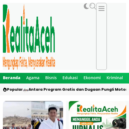
Beranda
Agama
Bisnis
Edukasi
Ekonomi
Kriminal
Popular
Antara Program Gratis dan Dugaan Pungli Motor 