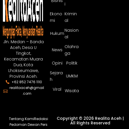
Bisnis
i
Ekono
Krimin
mi
al
Nasion
Hukum
al
Jln. Medan – Banda
Olahra
Aceh, Desa U
News
ga
Tingkot,
Kecamatan Muara
Opini
Politik
Dua, Kota
Lhokseumawe,
Sejara
UMKM
Provinsi Aceh.
h
+62 852 7476 1110
realitaaceh@gmail
Viral
Wisata
.com
Copyright © 2026 Realita Aceh |
Tentang Kami
Redaksi
All Rights Reserved
Pedoman Dewan Pers