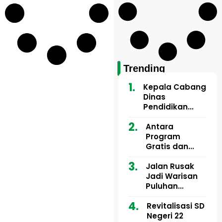
Trending
Kepala Cabang
Dinas
Pendidikan
Wilayah Aceh
Utara Buka
Antara
Pelatihan Deep
Program
Learning serta
Gratis dan
Kecerdasan
Dugaan Pungli
Artifisial bagi
Motor Imum
Jalan Rusak
Guru
Gampong, Uji
Jadi Warisan
Matematika
Nyali APH
Puluhan
Bongkar Siapa
Tahun, Mualem
Bermain di
dan Tgk
Revitalisasi SD
Balik Rp250
Muharuddin
Negeri 22