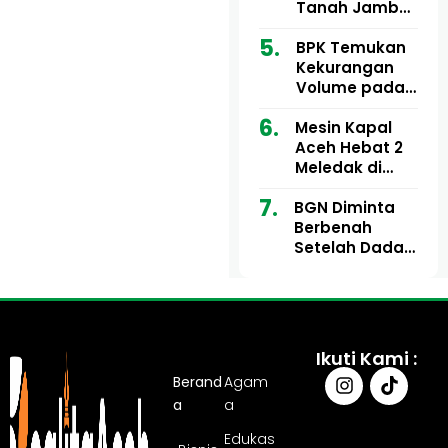
Ribu
Kini Didesak
Tanah Jambo
Bertindak
Aye Rp1,28
Miliar Tuai
BPK Temukan
Sorotan, Publik
Kekurangan
Pertanyakan
Volume pada
Kesesuaian
Proyek Dinkes
Mesin Kapal
Anggaran
Aceh Utara
Aceh Hebat 2
Tahun 2024,
Meledak di
Pengembalian
Pelabuhan
Belum
BGN Diminta
Ulee Lheue, 14
Sepenuhnya
Berbenah
Orang Derita
Tuntas
Setelah Dadan
Luka Bakar
Hindayana
Dicopot
Ikuti Kami :
Berand
Agam
a
a
Edukas