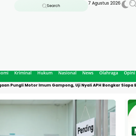
7 Agustus 2026
Search
nomi
Kriminal
Hukum
Nasional
News
Olahraga
Opini
aan Pungli Motor Imum Gampong, Uji Nyali APH Bongkar Siapa B