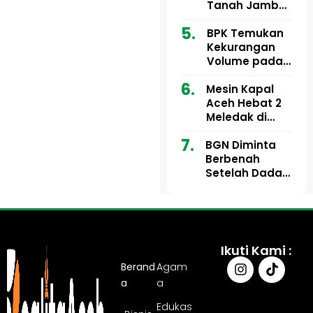
Ribu
Kini Didesak
Tanah Jambo
Bertindak
Aye Rp1,28
Miliar Tuai
BPK Temukan
Sorotan, Publik
Kekurangan
Pertanyakan
Volume pada
Kesesuaian
Proyek Dinkes
Mesin Kapal
Anggaran
Aceh Utara
Aceh Hebat 2
Tahun 2024,
Meledak di
Pengembalian
Pelabuhan
Belum
BGN Diminta
Ulee Lheue, 14
Sepenuhnya
Berbenah
Orang Derita
Tuntas
Setelah Dadan
Luka Bakar
Hindayana
Dicopot
Ikuti Kami :
Berand
Agam
a
a
Edukas