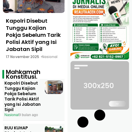
Kapolri Disebut
RUU KUHAP Disebut
Tunggu Kajian
Justru Perluas
Pokja Sebelum Tarik
Wewenang
Polisi Aktif yang Isi
Kepolisian, Tak
Jabatan Sipil
Sejalan Tuntutan
Reformasi Polri
17 November 2025
Nasional
16 November 2025
Nasional
Mahkamah
Konstitusi.
Kapolri Disebut
Tunggu Kajian
Pokja Sebelum
Tarik Polisi Aktif
yang Isi Jabatan
Sipil
Nasional
9 bulan ago
RUU KUHAP