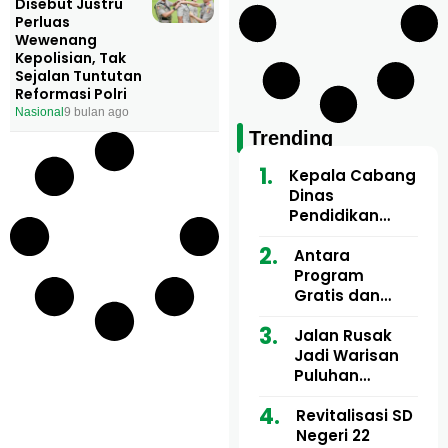
Disebut Justru
Perluas
Wewenang
Kepolisian, Tak
Sejalan Tuntutan
Reformasi Polri
Nasional
9 bulan ago
Trending
Kepala Cabang
Dinas
Pendidikan
Wilayah Aceh
Utara Buka
Antara
Pelatihan Deep
Program
Learning serta
Gratis dan
Kecerdasan
Dugaan Pungli
Artifisial bagi
Motor Imum
Jalan Rusak
Guru
Gampong, Uji
Jadi Warisan
Matematika
Nyali APH
Puluhan
Bongkar Siapa
Tahun, Mualem
Bermain di
dan Tgk
Revitalisasi SD
Balik Rp250
Muharuddin
Negeri 22