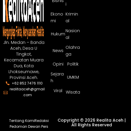
Bisnis
i
Ekono
Krimin
mi
al
Nasion
Hukum
al
Jln. Medan – Banda
Olahra
Aceh, Desa U
News
ga
Tingkot,
Kecamatan Muara
Opini
Politik
Dua, Kota
Lhokseumawe,
Sejara
UMKM
Provinsi Aceh.
h
+62 852 7476 1110
realitaaceh@gmail
Viral
Wisata
.com
Copyright © 2026 Realita Aceh |
Tentang Kami
Redaksi
All Rights Reserved
Pedoman Dewan Pers