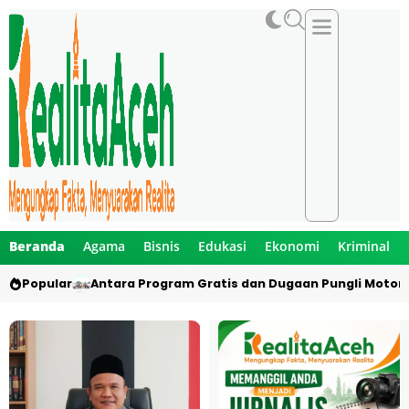
Beranda
Agama
Bisnis
Edukasi
Ekonomi
Kriminal
Popular
Antara Program Gratis dan Dugaan Pungli Motor 