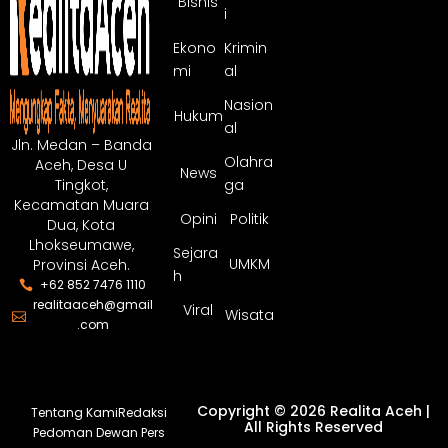
Bisnis
i
Ekono
Krimin
mi
al
Nasion
Hukum
al
Jln. Medan – Banda
Olahra
Aceh, Desa U
News
ga
Tingkot,
Kecamatan Muara
Opini
Politik
Dua, Kota
Lhokseumawe,
Sejara
UMKM
Provinsi Aceh.
h
+62 852 7476 1110
realitaaceh@gmail
Viral
Wisata
.com
Copyright © 2026 Realita Aceh |
Tentang Kami
Redaksi
All Rights Reserved
Pedoman Dewan Pers