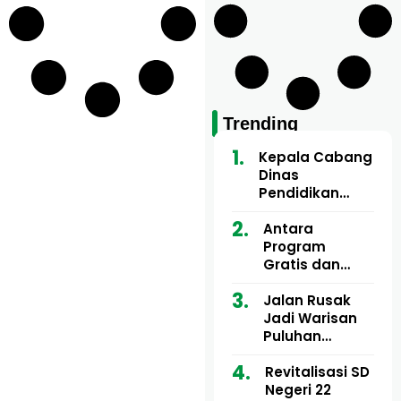
Trending
Kepala Cabang
Dinas
Pendidikan
Wilayah Aceh
Utara Buka
Antara
Pelatihan Deep
Program
Learning serta
Gratis dan
Kecerdasan
Dugaan Pungli
Artifisial bagi
Motor Imum
Jalan Rusak
Guru
Gampong, Uji
Jadi Warisan
Matematika
Nyali APH
Puluhan
Bongkar Siapa
Tahun, Mualem
Bermain di
dan Tgk
Revitalisasi SD
Balik Rp250
Muharuddin
Negeri 22