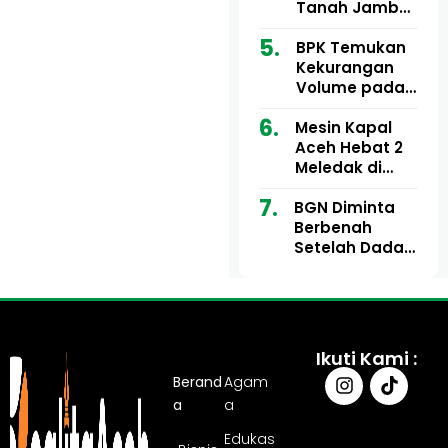
Ribu
Kini Didesak
Tanah Jambo
Bertindak
Aye Rp1,28
Miliar Tuai
BPK Temukan
Sorotan, Publik
Kekurangan
Pertanyakan
Volume pada
Kesesuaian
Proyek Dinkes
Mesin Kapal
Anggaran
Aceh Utara
Aceh Hebat 2
Tahun 2024,
Meledak di
Pengembalian
Pelabuhan
Belum
BGN Diminta
Ulee Lheue, 14
Sepenuhnya
Berbenah
Orang Derita
Tuntas
Setelah Dadan
Luka Bakar
Hindayana
Dicopot
Ikuti Kami :
Berand
Agam
a
a
Edukas