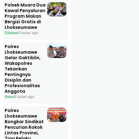
Polsek Muara Dua
Kawal Penyaluran
Program Makan
Bergizi Gratis di
Lhokseumawe
Edukasi
9 bulan ago
Polres
Lhokseumawe
Gelar Gaktiblin,
Wakapolres
Tekankan
Pentingnya
Disiplin dan
Profesionalitas
Anggota
News
9 bulan ago
Polres
Lhokseumawe
Bongkar Sindikat
Pencurian Rokok
Lintas Provinsi,
Tiga Pelaku