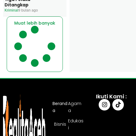
Ditangkap
Kriminal
9 bulan ago
Muat lebih banyak
Ikuti Kami :
Berand
Agam
a
a
Edukas
Bisnis
i