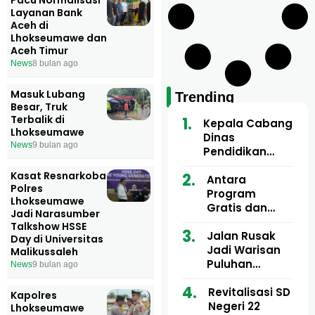
Layanan Bank
Aceh di
Lhokseumawe dan
Aceh Timur
News
8 bulan ago
Masuk Lubang
Trending
Besar, Truk
Terbalik di
Kepala Cabang
Lhokseumawe
Dinas
News
9 bulan ago
Pendidikan
Wilayah Aceh
Kasat Resnarkoba
Utara Buka
Antara
Polres
Pelatihan Deep
Program
Lhokseumawe
Learning serta
Gratis dan
Jadi Narasumber
Kecerdasan
Dugaan Pungli
Talkshow HSSE
Artifisial bagi
Motor Imum
Jalan Rusak
Day di Universitas
Guru
Gampong, Uji
Jadi Warisan
Malikussaleh
Matematika
Nyali APH
Puluhan
News
9 bulan ago
Bongkar Siapa
Tahun, Mualem
Bermain di
dan Tgk
Revitalisasi SD
Kapolres
Balik Rp250
Muharuddin
Negeri 22
Lhokseumawe