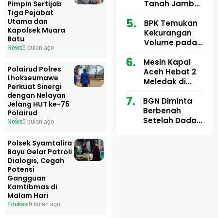
Ribu
Kini Didesak
Tanah Jambo
Pimpin Sertijab
Tiga Pejabat
Bertindak
Aye Rp1,28
Utama dan
Miliar Tuai
BPK Temukan
Kapolsek Muara
Sorotan, Publik
Kekurangan
Batu
Pertanyakan
Volume pada
News
9 bulan ago
Kesesuaian
Proyek Dinkes
Mesin Kapal
Anggaran
Aceh Utara
Polairud Polres
Aceh Hebat 2
Tahun 2024,
Lhokseumawe
Meledak di
Pengembalian
Perkuat Sinergi
Pelabuhan
Belum
dengan Nelayan
BGN Diminta
Ulee Lheue, 14
Sepenuhnya
Jelang HUT ke-75
Berbenah
Orang Derita
Tuntas
Polairud
Setelah Dadan
Luka Bakar
News
9 bulan ago
Hindayana
Dicopot
Polsek Syamtalira
Bayu Gelar Patroli
Dialogis, Cegah
Potensi
Gangguan
Kamtibmas di
Malam Hari
Edukasi
9 bulan ago