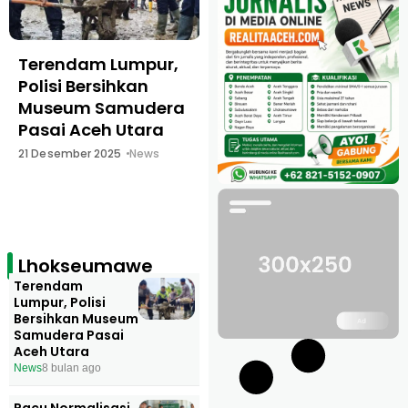
Terendam Lumpur,
Pacu Normalisasi
Polisi Bersihkan
Layanan Bank Aceh
Museum Samudera
di Lhokseumawe
Pasai Aceh Utara
dan Aceh Timur
21 Desember 2025
News
1 Desember 2025
News
Lhokseumawe
Terendam
Lumpur, Polisi
Bersihkan Museum
Samudera Pasai
Aceh Utara
News
8 bulan ago
Pacu Normalisasi