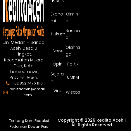
Bisnis
i
Ekono
Krimin
mi
al
Nasion
Hukum
al
Jln. Medan – Banda
Olahra
Aceh, Desa U
News
ga
Tingkot,
Kecamatan Muara
Opini
Politik
Dua, Kota
Lhokseumawe,
Sejara
UMKM
Provinsi Aceh.
h
+62 852 7476 1110
realitaaceh@gmail
Viral
Wisata
.com
Copyright © 2026 Realita Aceh |
Tentang Kami
Redaksi
All Rights Reserved
Pedoman Dewan Pers