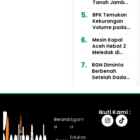
Ribu
Kini Didesak
Tanah Jambo
Bertindak
Aye Rp1,28
Miliar Tuai
BPK Temukan
Sorotan, Publik
Kekurangan
Pertanyakan
Volume pada
Kesesuaian
Proyek Dinkes
Mesin Kapal
Anggaran
Aceh Utara
Aceh Hebat 2
Tahun 2024,
Meledak di
Pengembalian
Pelabuhan
Belum
BGN Diminta
Ulee Lheue, 14
Sepenuhnya
Berbenah
Orang Derita
Tuntas
Setelah Dadan
Luka Bakar
Hindayana
Dicopot
Ikuti Kami :
Berand
Agam
a
a
Edukas