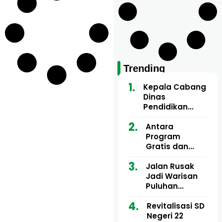
Trending
Kepala Cabang
Dinas
Pendidikan
Wilayah Aceh
Utara Buka
Antara
Pelatihan Deep
Program
Learning serta
Gratis dan
Kecerdasan
Dugaan Pungli
Artifisial bagi
Motor Imum
Jalan Rusak
Guru
Gampong, Uji
Jadi Warisan
Matematika
Nyali APH
Puluhan
Bongkar Siapa
Tahun, Mualem
Bermain di
dan Tgk
Revitalisasi SD
Balik Rp250
Muharuddin
Negeri 22