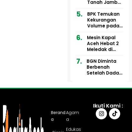
Ribu
Kini Didesak
Tanah Jambo
Bertindak
Aye Rp1,28
Miliar Tuai
BPK Temukan
Sorotan, Publik
Kekurangan
Pertanyakan
Volume pada
Kesesuaian
Proyek Dinkes
Mesin Kapal
Anggaran
Aceh Utara
Aceh Hebat 2
Tahun 2024,
Meledak di
Pengembalian
Pelabuhan
Belum
BGN Diminta
Ulee Lheue, 14
Sepenuhnya
Berbenah
Orang Derita
Tuntas
Setelah Dadan
Luka Bakar
Hindayana
Dicopot
Ikuti Kami :
Berand
Agam
a
a
Edukas