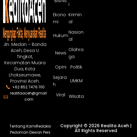
Bisnis
i
Ekono
Krimin
mi
al
Nasion
Hukum
al
Jln. Medan – Banda
Olahra
Aceh, Desa U
News
ga
Tingkot,
Kecamatan Muara
Opini
Politik
Dua, Kota
Lhokseumawe,
Sejara
UMKM
Provinsi Aceh.
h
+62 852 7476 1110
realitaaceh@gmail
Viral
Wisata
.com
Copyright © 2026 Realita Aceh |
Tentang Kami
Redaksi
All Rights Reserved
Pedoman Dewan Pers