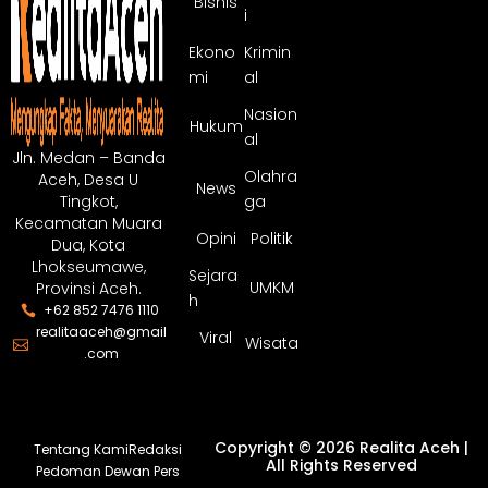
Bisnis
i
Ekono
Krimin
mi
al
Nasion
Hukum
al
Jln. Medan – Banda
Olahra
Aceh, Desa U
News
ga
Tingkot,
Kecamatan Muara
Opini
Politik
Dua, Kota
Lhokseumawe,
Sejara
UMKM
Provinsi Aceh.
h
+62 852 7476 1110
realitaaceh@gmail
Viral
Wisata
.com
Copyright © 2026 Realita Aceh |
Tentang Kami
Redaksi
All Rights Reserved
Pedoman Dewan Pers