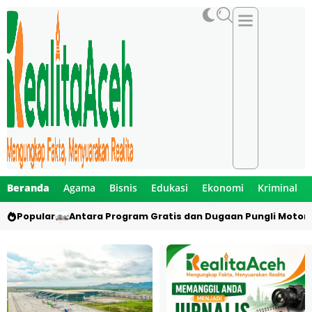
Beranda
Agama
Bisnis
Edukasi
Ekonomi
Kriminal
Popular
Antara Program Gratis dan Dugaan Pungli Motor 