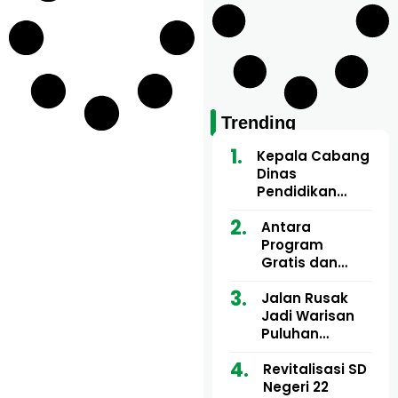
Trending
Kepala Cabang
Dinas
Pendidikan
Wilayah Aceh
Utara Buka
Antara
Pelatihan Deep
Program
Learning serta
Gratis dan
Kecerdasan
Dugaan Pungli
Artifisial bagi
Motor Imum
Jalan Rusak
Guru
Gampong, Uji
Jadi Warisan
Matematika
Nyali APH
Puluhan
Bongkar Siapa
Tahun, Mualem
Bermain di
dan Tgk
Revitalisasi SD
Balik Rp250
Muharuddin
Negeri 22