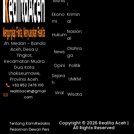
Bisnis
i
Ekono
Krimin
mi
al
Nasion
Hukum
al
Jln. Medan – Banda
Olahra
Aceh, Desa U
News
ga
Tingkot,
Kecamatan Muara
Opini
Politik
Dua, Kota
Lhokseumawe,
Sejara
UMKM
Provinsi Aceh.
h
+62 852 7476 1110
realitaaceh@gmail
Viral
Wisata
.com
Copyright © 2026 Realita Aceh |
Tentang Kami
Redaksi
All Rights Reserved
Pedoman Dewan Pers