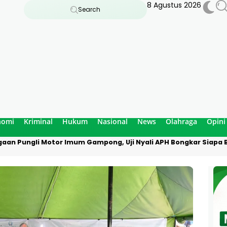
8 Agustus 2026
Search
nomi
Kriminal
Hukum
Nasional
News
Olahraga
Opini
aan Pungli Motor Imum Gampong, Uji Nyali APH Bongkar Siapa B