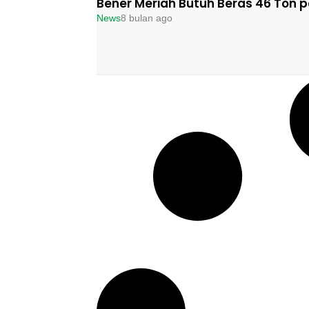
Bener Meriah Butuh Beras 46 Ton p
News
8 bulan ago