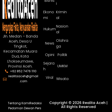
Bisnis
i
Ekono
Krimin
mi
al
Nasion
Hukum
al
Jln. Medan – Banda
Olahra
Aceh, Desa U
News
ga
Tingkot,
Kecamatan Muara
Opini
Politik
Dua, Kota
Lhokseumawe,
Sejara
UMKM
Provinsi Aceh.
h
+62 852 7476 1110
realitaaceh@gmail
Viral
Wisata
.com
Copyright © 2026 Realita Aceh |
Tentang Kami
Redaksi
All Rights Reserved
Pedoman Dewan Pers