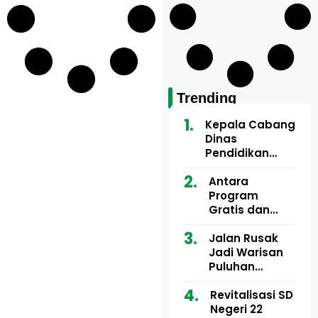
Trending
Kepala Cabang
Dinas
Pendidikan
Wilayah Aceh
Utara Buka
Antara
Pelatihan Deep
Program
Learning serta
Gratis dan
Kecerdasan
Dugaan Pungli
Artifisial bagi
Motor Imum
Jalan Rusak
Guru
Gampong, Uji
Jadi Warisan
Matematika
Nyali APH
Puluhan
Bongkar Siapa
Tahun, Mualem
Bermain di
dan Tgk
Revitalisasi SD
Balik Rp250
Muharuddin
Negeri 22