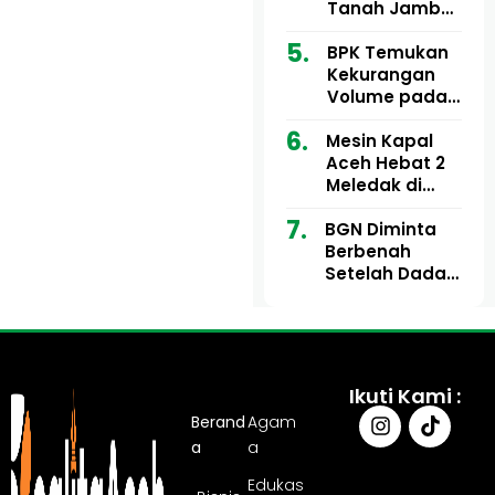
Ribu
Kini Didesak
Tanah Jambo
Bertindak
Aye Rp1,28
Miliar Tuai
BPK Temukan
Sorotan, Publik
Kekurangan
Pertanyakan
Volume pada
Kesesuaian
Proyek Dinkes
Mesin Kapal
Anggaran
Aceh Utara
Aceh Hebat 2
Tahun 2024,
Meledak di
Pengembalian
Pelabuhan
Belum
BGN Diminta
Ulee Lheue, 14
Sepenuhnya
Berbenah
Orang Derita
Tuntas
Setelah Dadan
Luka Bakar
Hindayana
Dicopot
Ikuti Kami :
Berand
Agam
a
a
Edukas