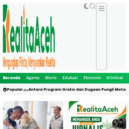
Beranda
Agama
Bisnis
Edukasi
Ekonomi
Kriminal
Popular
Antara Program Gratis dan Dugaan Pungli Motor 