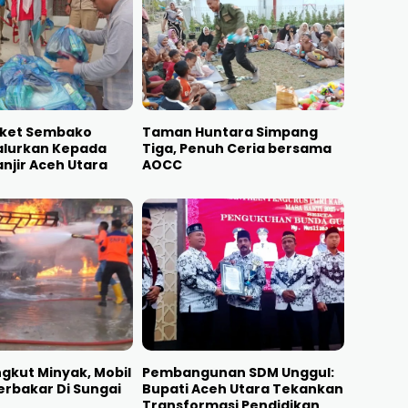
aket Sembako
Taman Huntara Simpang
alurkan Kepada
Tiga, Penuh Ceria bersama
njir Aceh Utara
AOCC
gkut Minyak, Mobil
Pembangunan SDM Unggul:
erbakar Di Sungai
Bupati Aceh Utara Tekankan
Transformasi Pendidikan