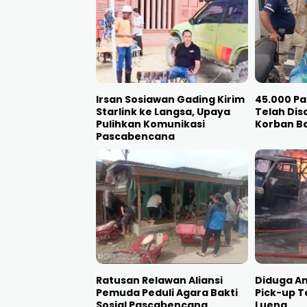
Irsan Sosiawan Gading Kirim
45.000 P
Starlink ke Langsa, Upaya
Telah Dis
Pulihkan Komunikasi
Korban Ba
Pascabencana
Ratusan Relawan Aliansi
Diduga An
Pemuda Peduli Agara Bakti
Pick-up T
Sosial Pascabencana
Lueng