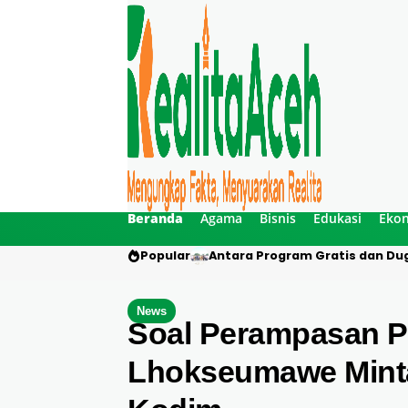
Beranda
Agama
Bisnis
Edukasi
Eko
Popular
Antara Program Gratis dan Dug
News
Soal Perampasan P
Lhokseumawe Minta