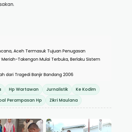
usakan.
encana, Aceh Termasuk Tujuan Penugasan
r Meriah-Takengon Mulai Terbuka, Berlaku Sistem
h dari Tragedi Banjir Bandang 2006
a
Hp Wartawan
Jurnalistik
Ke Kodim
oal Perampasan Hp
Zikri Maulana