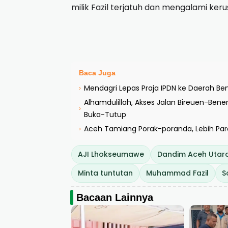
milik Fazil terjatuh dan mengalami ker
Baca Juga
Mendagri Lepas Praja IPDN ke Daerah B
›
Alhamdulillah, Akses Jalan Bireuen-Bene
›
Buka-Tutup
Aceh Tamiang Porak-poranda, Lebih Para
›
AJI Lhokseumawe
Dandim Aceh Utar
Minta tuntutan
Muhammad Fazil
S
Bacaan Lainnya