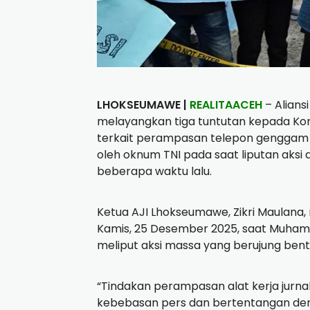
LHOKSEUMAWE |
REALITAACEH
– Alians
melayangkan tiga tuntutan kepada Koma
terkait perampasan telepon genggam m
oleh oknum TNI pada saat liputan aksi
beberapa waktu lalu.
Ketua AJI Lhokseumawe, Zikri Maulana,
Kamis, 25 Desember 2025, saat Muhamma
meliput aksi massa yang berujung bent
“Tindakan perampasan alat kerja jurn
kebebasan pers dan bertentangan de