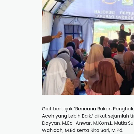
Giat bertajuk ‘Bencana Bukan Penghal
Aceh yang Lebih Baik,’ diikut sejumlah 
Dayyan, M.Ec., Anwar, M.Kom.I., Mutia Suma
Wahidah, M.Ed serta Rita Sari, M.Pd.