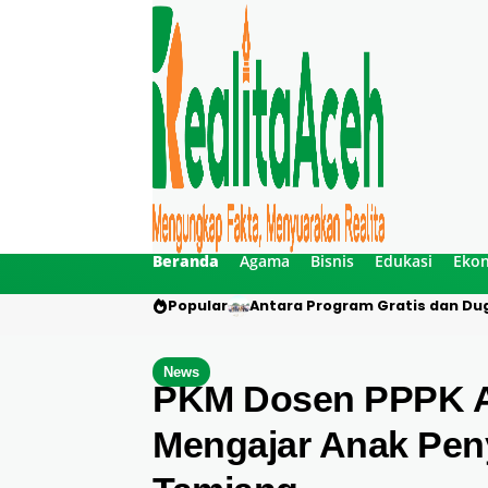
Beranda
Agama
Bisnis
Edukasi
Eko
Popular
Antara Program Gratis dan Dug
News
PKM Dosen PPPK A
Mengajar Anak Peny