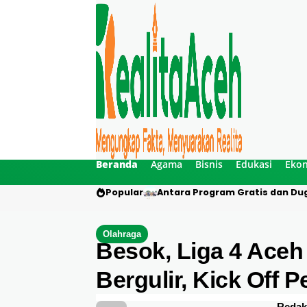
Beranda
Agama
Bisnis
Edukasi
Eko
Popular
Antara Program Gratis dan Dug
Olahraga
Besok, Liga 4 Ace
Bergulir, Kick Off 
Redak