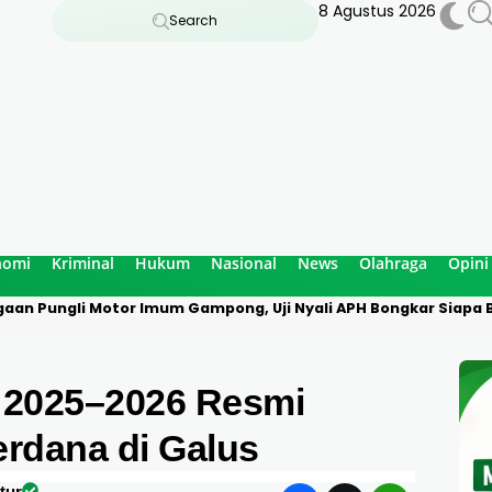
8 Agustus 2026
Search
nomi
Kriminal
Hukum
Nasional
News
Olahraga
Opini
aan Pungli Motor Imum Gampong, Uji Nyali APH Bongkar Siapa B
h 2025–2026 Resmi
Perdana di Galus
tur