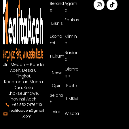
Berand
Agam
a
a
Edukas
Bisnis
i
Ekono
Krimin
mi
al
Nasion
Hukum
al
Jln. Medan – Banda
Olahra
Aceh, Desa U
News
ga
Tingkot,
Kecamatan Muara
Opini
Politik
Dua, Kota
Lhokseumawe,
Sejara
UMKM
Provinsi Aceh.
h
+62 852 7476 1110
realitaaceh@gmail
Viral
Wisata
.com