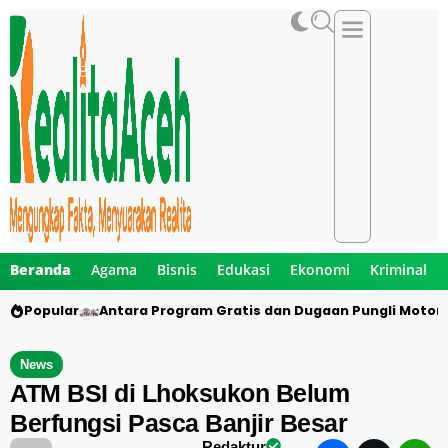
Beranda
Agama
Bisnis
Edukasi
Ekonomi
Kriminal
Popular
Antara Program Gratis dan Dugaan Pungli Motor 
News
ATM BSI di Lhoksukon Belum
Berfungsi Pasca Banjir Besar
Redaktur