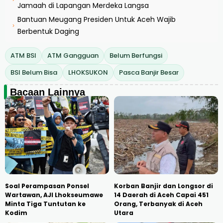
Jamaah di Lapangan Merdeka Langsa
Bantuan Meugang Presiden Untuk Aceh Wajib
›
Berbentuk Daging
ATM BSI
ATM Gangguan
Belum Berfungsi
BSI Belum Bisa
LHOKSUKON
Pasca Banjir Besar
Bacaan Lainnya
Soal Perampasan Ponsel
Korban Banjir dan Longsor di
Wartawan, AJI Lhokseumawe
14 Daerah di Aceh Capai 451
Minta Tiga Tuntutan ke
Orang, Terbanyak di Aceh
Kodim
Utara