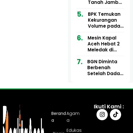
Ribu
Kini Didesak
Tanah Jambo
Bertindak
Aye Rp1,28
Miliar Tuai
BPK Temukan
Sorotan, Publik
Kekurangan
Pertanyakan
Volume pada
Kesesuaian
Proyek Dinkes
Mesin Kapal
Anggaran
Aceh Utara
Aceh Hebat 2
Tahun 2024,
Meledak di
Pengembalian
Pelabuhan
Belum
BGN Diminta
Ulee Lheue, 14
Sepenuhnya
Berbenah
Orang Derita
Tuntas
Setelah Dadan
Luka Bakar
Hindayana
Dicopot
Ikuti Kami :
Berand
Agam
a
a
Edukas