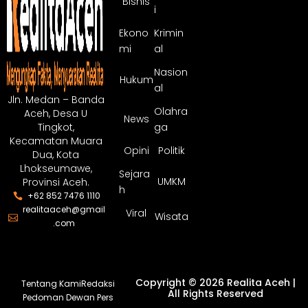
Bisnis
i
Ekono
Krimin
mi
al
Nasion
Hukum
al
Jln. Medan – Banda
Olahra
Aceh, Desa U
News
ga
Tingkot,
Kecamatan Muara
Opini
Politik
Dua, Kota
Lhokseumawe,
Sejara
UMKM
Provinsi Aceh.
h
+62 852 7476 1110
realitaaceh@gmail
Viral
Wisata
.com
Copyright © 2026 Realita Aceh |
Tentang Kami
Redaksi
All Rights Reserved
Pedoman Dewan Pers