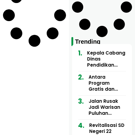
Trending
Kepala Cabang
Dinas
Pendidikan
Wilayah Aceh
Utara Buka
Antara
Pelatihan Deep
Program
Learning serta
Gratis dan
Kecerdasan
Dugaan Pungli
Artifisial bagi
Motor Imum
Jalan Rusak
Guru
Gampong, Uji
Jadi Warisan
Matematika
Nyali APH
Puluhan
Bongkar Siapa
Tahun, Mualem
Bermain di
dan Tgk
Revitalisasi SD
Balik Rp250
Muharuddin
Negeri 22