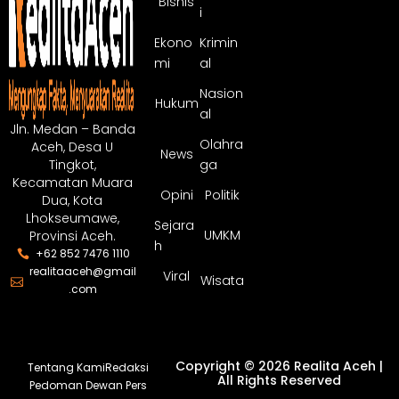
Bisnis
i
Ekono
Krimin
mi
al
Nasion
Hukum
al
Jln. Medan – Banda
Olahra
Aceh, Desa U
News
ga
Tingkot,
Kecamatan Muara
Opini
Politik
Dua, Kota
Lhokseumawe,
Sejara
UMKM
Provinsi Aceh.
h
+62 852 7476 1110
realitaaceh@gmail
Viral
Wisata
.com
Copyright © 2026 Realita Aceh |
Tentang Kami
Redaksi
All Rights Reserved
Pedoman Dewan Pers