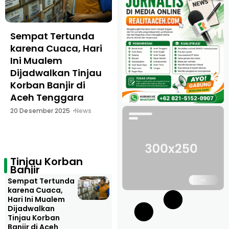
Sempat Tertunda
Distribusi Logistik
karena Cuaca, Hari
Diperkuat, Azhari
Ini Mualem
Cage dan Bupati
Dijadwalkan Tinjau
Aceh Utara Tinjau
Korban Banjir di
Korban Banjir
Aceh Tenggara
Camat Muzakir
Dirikan Posko
20 Desember 2025
News
Pengungsian dan
Faskes Darurat
5 Desember 2025
News
Tinjau Korban
Banjir
Sempat Tertunda
karena Cuaca,
Hari Ini Mualem
Dijadwalkan
Tinjau Korban
Banjir di Aceh