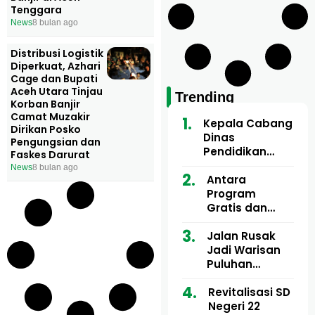
Tenggara
News
8 bulan ago
Distribusi Logistik
Diperkuat, Azhari
Cage dan Bupati
Aceh Utara Tinjau
Trending
Korban Banjir
Camat Muzakir
Kepala Cabang
Dirikan Posko
Dinas
Pengungsian dan
Pendidikan
Faskes Darurat
Wilayah Aceh
News
8 bulan ago
Utara Buka
Antara
Pelatihan Deep
Program
Learning serta
Gratis dan
Kecerdasan
Dugaan Pungli
Artifisial bagi
Motor Imum
Jalan Rusak
Guru
Gampong, Uji
Jadi Warisan
Matematika
Nyali APH
Puluhan
Bongkar Siapa
Tahun, Mualem
Bermain di
dan Tgk
Revitalisasi SD
Balik Rp250
Muharuddin
Negeri 22