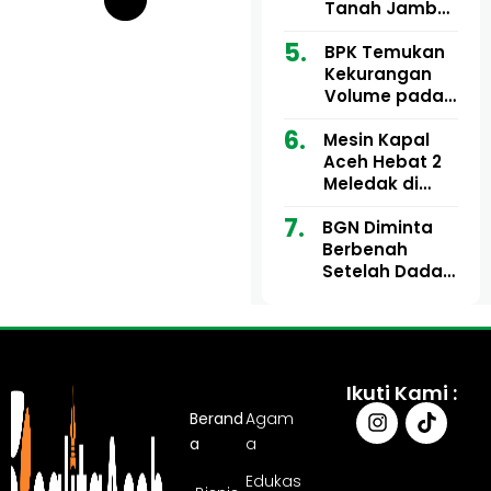
Ribu
Kini Didesak
Tanah Jambo
Bertindak
Aye Rp1,28
Miliar Tuai
BPK Temukan
Sorotan, Publik
Kekurangan
Pertanyakan
Volume pada
Kesesuaian
Proyek Dinkes
Mesin Kapal
Anggaran
Aceh Utara
Aceh Hebat 2
Tahun 2024,
Meledak di
Pengembalian
Pelabuhan
Belum
BGN Diminta
Ulee Lheue, 14
Sepenuhnya
Berbenah
Orang Derita
Tuntas
Setelah Dadan
Luka Bakar
Hindayana
Dicopot
Ikuti Kami :
Berand
Agam
a
a
Edukas