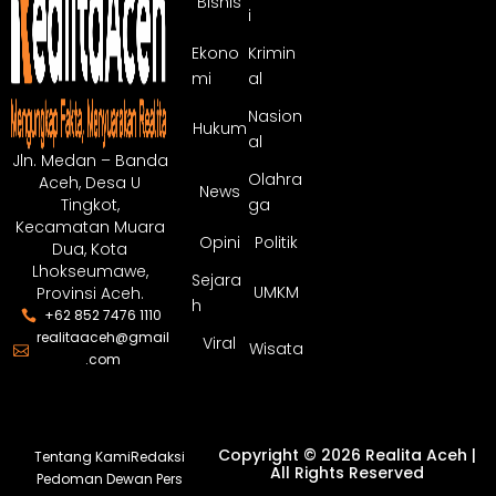
Bisnis
i
Ekono
Krimin
mi
al
Nasion
Hukum
al
Jln. Medan – Banda
Olahra
Aceh, Desa U
News
ga
Tingkot,
Kecamatan Muara
Opini
Politik
Dua, Kota
Lhokseumawe,
Sejara
UMKM
Provinsi Aceh.
h
+62 852 7476 1110
realitaaceh@gmail
Viral
Wisata
.com
Copyright © 2026 Realita Aceh |
Tentang Kami
Redaksi
All Rights Reserved
Pedoman Dewan Pers