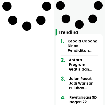
Trending
Kepala Cabang
Dinas
Pendidikan
Wilayah Aceh
Utara Buka
Antara
Pelatihan Deep
Program
Learning serta
Gratis dan
Kecerdasan
Dugaan Pungli
Artifisial bagi
Motor Imum
Jalan Rusak
Guru
Gampong, Uji
Jadi Warisan
Matematika
Nyali APH
Puluhan
Bongkar Siapa
Tahun, Mualem
Bermain di
dan Tgk
Revitalisasi SD
Balik Rp250
Muharuddin
Negeri 22