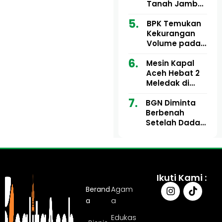
Ribu
Kini Didesak
Tanah Jambo
Bertindak
Aye Rp1,28
Miliar Tuai
BPK Temukan
Sorotan, Publik
Kekurangan
Pertanyakan
Volume pada
Kesesuaian
Proyek Dinkes
Mesin Kapal
Anggaran
Aceh Utara
Aceh Hebat 2
Tahun 2024,
Meledak di
Pengembalian
Pelabuhan
Belum
BGN Diminta
Ulee Lheue, 14
Sepenuhnya
Berbenah
Orang Derita
Tuntas
Setelah Dadan
Luka Bakar
Hindayana
Dicopot
Ikuti Kami :
Berand
Agam
a
a
Edukas