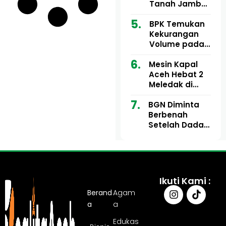
Ribu
Kini Didesak
Tanah Jambo
Bertindak
Aye Rp1,28
Miliar Tuai
BPK Temukan
Sorotan, Publik
Kekurangan
Pertanyakan
Volume pada
Kesesuaian
Proyek Dinkes
Mesin Kapal
Anggaran
Aceh Utara
Aceh Hebat 2
Tahun 2024,
Meledak di
Pengembalian
Pelabuhan
Belum
BGN Diminta
Ulee Lheue, 14
Sepenuhnya
Berbenah
Orang Derita
Tuntas
Setelah Dadan
Luka Bakar
Hindayana
Dicopot
Ikuti Kami :
Berand
Agam
a
a
Edukas