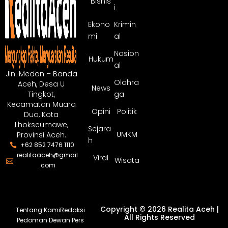
Bisnis
i
Ekono
Krimin
mi
al
Nasion
Hukum
al
Jln. Medan – Banda
Olahra
Aceh, Desa U
News
ga
Tingkot,
Kecamatan Muara
Opini
Politik
Dua, Kota
Lhokseumawe,
Sejara
UMKM
Provinsi Aceh.
h
+62 852 7476 1110
realitaaceh@gmail
Viral
Wisata
.com
Copyright © 2026 Realita Aceh |
Tentang Kami
Redaksi
All Rights Reserved
Pedoman Dewan Pers