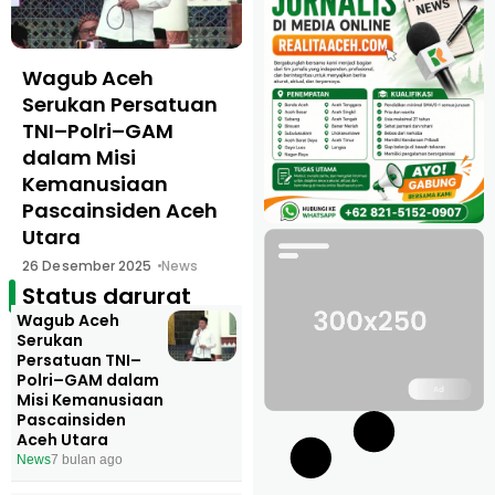
Wagub Aceh
Enam Hari Menuju
Serukan Persatuan
Akhir Status
TNI–Polri–GAM
Darurat, Tangis 600
dalam Misi
Ribu Warga Aceh
Kemanusiaan
Utara Menunggu
Pascainsiden Aceh
Negara Hadir
B
Utara
24 Desember 2025
News
26 Desember 2025
News
Status darurat
Wagub Aceh
Serukan
Persatuan TNI–
Polri–GAM dalam
Misi Kemanusiaan
Pascainsiden
Aceh Utara
News
7 bulan ago