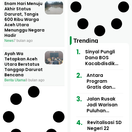
Enam Hari Menuju
Akhir Status
Darurat, Tangis
600 Ribu Warga
Aceh Utara
Menunggu Negara
Hadir
Trending
News
7 bulan ago
Sinyal Pungli
Ayah Wa
Dana BOS
Tetapkan Aceh
Kacabdisdik
Utara Berstatus
Aceh Utara
Tanggap Darurat
Bencana
Mencuat, 84
Antara
Sekolah Wajib
Program
Berita Utama
8 bulan ago
Setor
Gratis dan
Dugaan Pungli
Motor Imum
Jalan Rusak
Gampong, Uji
Jadi Warisan
Nyali APH
Puluhan
Bongkar Siapa
Tahun, Mualem
Bermain di
dan Tgk
Revitalisasi SD
Balik Rp250
Muharuddin
Negeri 22