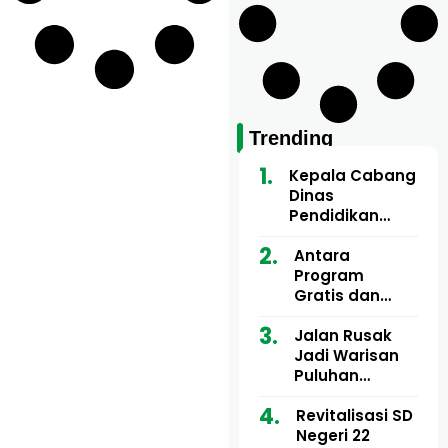
Trending
Kepala Cabang
Dinas
Pendidikan
Wilayah Aceh
Utara Buka
Antara
Pelatihan Deep
Program
Learning serta
Gratis dan
Kecerdasan
Dugaan Pungli
Artifisial bagi
Motor Imum
Jalan Rusak
Guru
Gampong, Uji
Jadi Warisan
Matematika
Nyali APH
Puluhan
Bongkar Siapa
Tahun, Mualem
Bermain di
dan Tgk
Revitalisasi SD
Balik Rp250
Muharuddin
Negeri 22