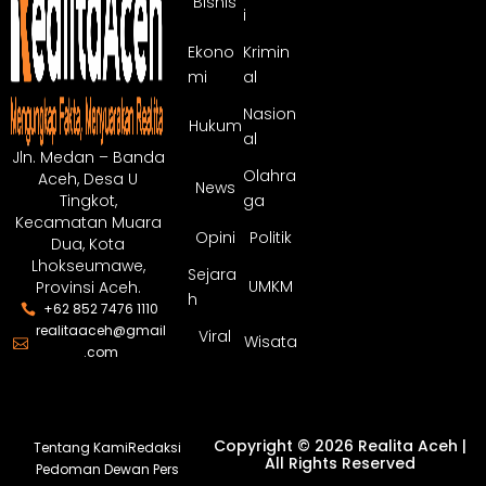
Bisnis
i
Ekono
Krimin
mi
al
Nasion
Hukum
al
Jln. Medan – Banda
Olahra
Aceh, Desa U
News
ga
Tingkot,
Kecamatan Muara
Opini
Politik
Dua, Kota
Lhokseumawe,
Sejara
UMKM
Provinsi Aceh.
h
+62 852 7476 1110
realitaaceh@gmail
Viral
Wisata
.com
Copyright © 2026 Realita Aceh |
Tentang Kami
Redaksi
All Rights Reserved
Pedoman Dewan Pers