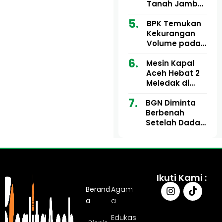
Ribu
Kini Didesak
Tanah Jambo
Bertindak
Aye Rp1,28
Miliar Tuai
BPK Temukan
Sorotan, Publik
Kekurangan
Pertanyakan
Volume pada
Kesesuaian
Proyek Dinkes
Mesin Kapal
Anggaran
Aceh Utara
Aceh Hebat 2
Tahun 2024,
Meledak di
Pengembalian
Pelabuhan
Belum
BGN Diminta
Ulee Lheue, 14
Sepenuhnya
Berbenah
Orang Derita
Tuntas
Setelah Dadan
Luka Bakar
Hindayana
Dicopot
Ikuti Kami :
Berand
Agam
a
a
Edukas