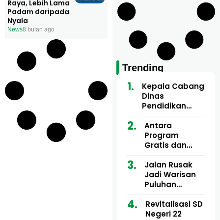
Raya, Lebih Lama
Padam daripada
Nyala
News
8 bulan ago
Trending
Kepala Cabang
Dinas
Pendidikan
Wilayah Aceh
Utara Buka
Antara
Pelatihan Deep
Program
Learning serta
Gratis dan
Kecerdasan
Dugaan Pungli
Artifisial bagi
Motor Imum
Jalan Rusak
Guru
Gampong, Uji
Jadi Warisan
Matematika
Nyali APH
Puluhan
Bongkar Siapa
Tahun, Mualem
Bermain di
dan Tgk
Revitalisasi SD
Balik Rp250
Muharuddin
Negeri 22