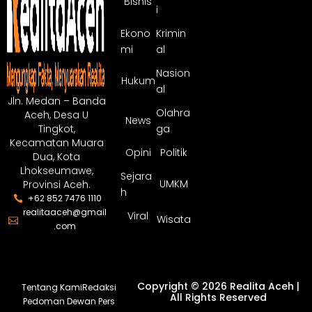
Bisnis
i
Ekono
Krimin
mi
al
Nasion
Hukum
al
Jln. Medan – Banda
Olahra
Aceh, Desa U
News
ga
Tingkot,
Kecamatan Muara
Opini
Politik
Dua, Kota
Lhokseumawe,
Sejara
UMKM
Provinsi Aceh.
h
+62 852 7476 1110
realitaaceh@gmail
Viral
Wisata
.com
Copyright © 2026 Realita Aceh |
Tentang Kami
Redaksi
All Rights Reserved
Pedoman Dewan Pers