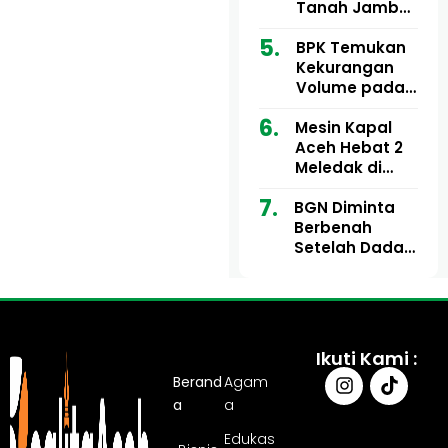
Ribu
Kini Didesak
Tanah Jambo
Bertindak
Aye Rp1,28
Miliar Tuai
BPK Temukan
Sorotan, Publik
Kekurangan
Pertanyakan
Volume pada
Kesesuaian
Proyek Dinkes
Mesin Kapal
Anggaran
Aceh Utara
Aceh Hebat 2
Tahun 2024,
Meledak di
Pengembalian
Pelabuhan
Belum
BGN Diminta
Ulee Lheue, 14
Sepenuhnya
Berbenah
Orang Derita
Tuntas
Setelah Dadan
Luka Bakar
Hindayana
Dicopot
Ikuti Kami :
Berand
Agam
a
a
Edukas