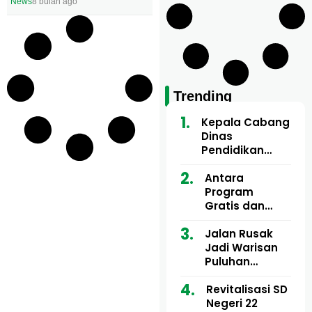
News
8 bulan ago
Trending
Kepala Cabang
Dinas
Pendidikan
Wilayah Aceh
Utara Buka
Antara
Pelatihan Deep
Program
Learning serta
Gratis dan
Kecerdasan
Dugaan Pungli
Artifisial bagi
Motor Imum
Jalan Rusak
Guru
Gampong, Uji
Jadi Warisan
Matematika
Nyali APH
Puluhan
Bongkar Siapa
Tahun, Mualem
Bermain di
dan Tgk
Revitalisasi SD
Balik Rp250
Muharuddin
Negeri 22