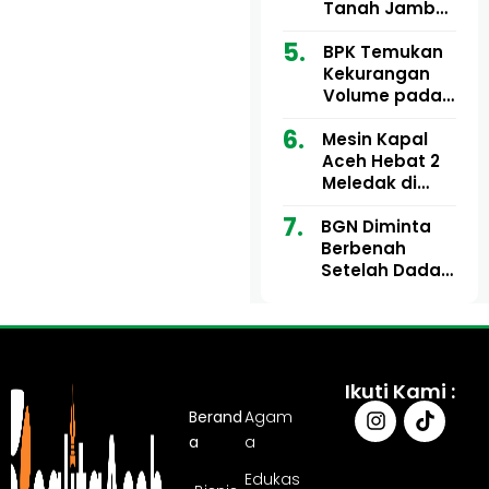
Ribu
Kini Didesak
Tanah Jambo
Bertindak
Aye Rp1,28
Miliar Tuai
BPK Temukan
Sorotan, Publik
Kekurangan
Pertanyakan
Volume pada
Kesesuaian
Proyek Dinkes
Mesin Kapal
Anggaran
Aceh Utara
Aceh Hebat 2
Tahun 2024,
Meledak di
Pengembalian
Pelabuhan
Belum
BGN Diminta
Ulee Lheue, 14
Sepenuhnya
Berbenah
Orang Derita
Tuntas
Setelah Dadan
Luka Bakar
Hindayana
Dicopot
Ikuti Kami :
Berand
Agam
a
a
Edukas