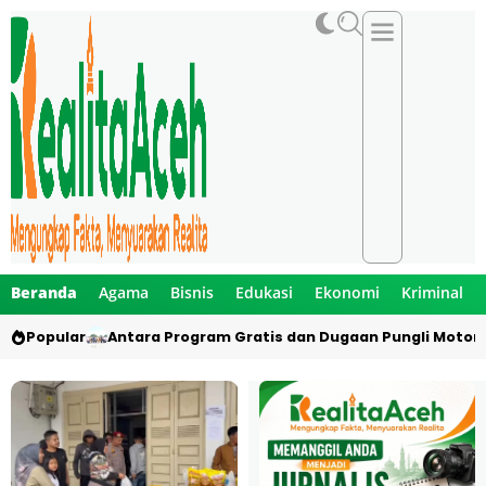
Beranda
Agama
Bisnis
Edukasi
Ekonomi
Kriminal
Popular
Antara Program Gratis dan Dugaan Pungli Motor 