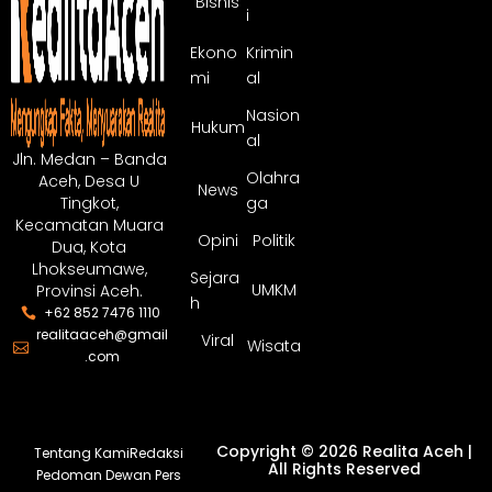
Bisnis
i
Ekono
Krimin
mi
al
Nasion
Hukum
al
Jln. Medan – Banda
Olahra
Aceh, Desa U
News
ga
Tingkot,
Kecamatan Muara
Opini
Politik
Dua, Kota
Lhokseumawe,
Sejara
UMKM
Provinsi Aceh.
h
+62 852 7476 1110
realitaaceh@gmail
Viral
Wisata
.com
Copyright © 2026 Realita Aceh |
Tentang Kami
Redaksi
All Rights Reserved
Pedoman Dewan Pers