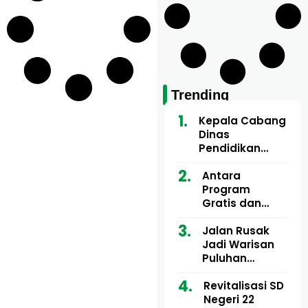
Trending
Kepala Cabang
Dinas
Pendidikan
Wilayah Aceh
Utara Buka
Antara
Pelatihan Deep
Program
Learning serta
Gratis dan
Kecerdasan
Dugaan Pungli
Artifisial bagi
Motor Imum
Jalan Rusak
Guru
Gampong, Uji
Jadi Warisan
Matematika
Nyali APH
Puluhan
Bongkar Siapa
Tahun, Mualem
Bermain di
dan Tgk
Revitalisasi SD
Balik Rp250
Muharuddin
Negeri 22