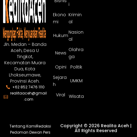
Bisnis
i
Ekono
Krimin
mi
al
Nasion
Hukum
al
Jln. Medan – Banda
Olahra
Aceh, Desa U
News
ga
Tingkot,
Kecamatan Muara
Opini
Politik
Dua, Kota
Lhokseumawe,
Sejara
UMKM
Provinsi Aceh.
h
+62 852 7476 1110
realitaaceh@gmail
Viral
Wisata
.com
Copyright © 2026 Realita Aceh |
Tentang Kami
Redaksi
All Rights Reserved
Pedoman Dewan Pers