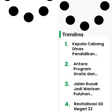
Trending
Kepala Cabang
Dinas
Pendidikan
Wilayah Aceh
Utara Buka
Antara
Pelatihan Deep
Program
Learning serta
Gratis dan
Kecerdasan
Dugaan Pungli
Artifisial bagi
Motor Imum
Jalan Rusak
Guru
Gampong, Uji
Jadi Warisan
Matematika
Nyali APH
Puluhan
Bongkar Siapa
Tahun, Mualem
Bermain di
dan Tgk
Revitalisasi SD
Balik Rp250
Muharuddin
Negeri 22