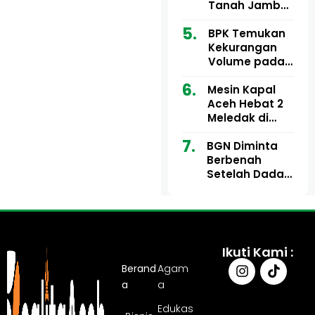
Ribu
Kini Didesak
Tanah Jambo
Bertindak
Aye Rp1,28
Miliar Tuai
BPK Temukan
Sorotan, Publik
Kekurangan
Pertanyakan
Volume pada
Kesesuaian
Proyek Dinkes
Mesin Kapal
Anggaran
Aceh Utara
Aceh Hebat 2
Tahun 2024,
Meledak di
Pengembalian
Pelabuhan
Belum
BGN Diminta
Ulee Lheue, 14
Sepenuhnya
Berbenah
Orang Derita
Tuntas
Setelah Dadan
Luka Bakar
Hindayana
Dicopot
Ikuti Kami :
Berand
Agam
a
a
Edukas