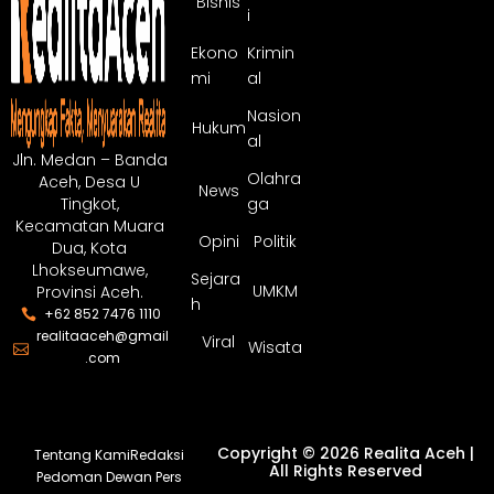
Bisnis
i
Ekono
Krimin
mi
al
Nasion
Hukum
al
Jln. Medan – Banda
Olahra
Aceh, Desa U
News
ga
Tingkot,
Kecamatan Muara
Opini
Politik
Dua, Kota
Lhokseumawe,
Sejara
UMKM
Provinsi Aceh.
h
+62 852 7476 1110
realitaaceh@gmail
Viral
Wisata
.com
Copyright © 2026 Realita Aceh |
Tentang Kami
Redaksi
All Rights Reserved
Pedoman Dewan Pers